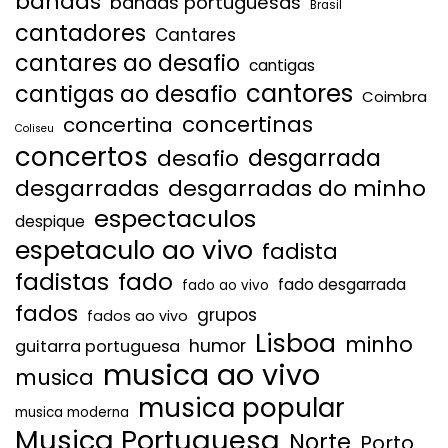
bandas
bandas portuguesas
Brasil
cantadores
Cantares
cantares ao desafio
cantigas
cantores
cantigas ao desafio
Coimbra
concertinas
concertina
Coliseu
concertos
desgarrada
desafio
desgarradas
desgarradas do minho
espectaculos
despique
espetaculo ao vivo
fadista
fadistas
fado
fado desgarrada
fado ao vivo
fados
grupos
fados ao vivo
Lisboa
minho
humor
guitarra portuguesa
musica ao vivo
musica
musica popular
musica moderna
Musica Portuguesa
Norte
Porto