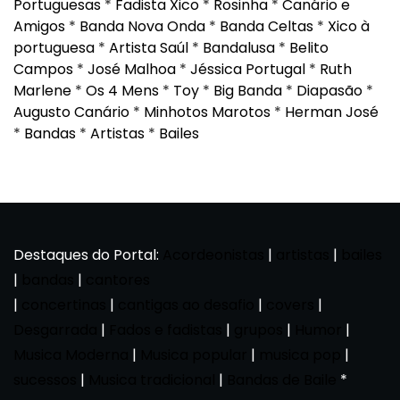
Portuguesas
*
Fadista Xico
*
Rosinha
*
Canário e
Amigos
*
Banda Nova Onda
*
Banda Celtas
*
Xico à
portuguesa
*
Artista Saúl
*
Bandalusa
*
Belito
Campos
*
José Malhoa
*
Jéssica Portugal
*
Ruth
Marlene
*
Os 4 Mens
*
Toy
*
Big Banda
*
Diapasão
*
Augusto Canário
*
Minhotos Marotos
*
Herman José
*
Bandas
*
Artistas
*
Bailes
Destaques do Portal:
Acordeonistas
|
artistas
|
bailes
|
bandas
|
cantores
|
concertinas
|
cantigas ao desafio
|
covers
|
Desgarrada
|
Fados e fadistas
|
grupos
|
Humor
|
Musica Moderna
|
Musica popular
|
musica pop
|
sucessos
|
Musica tradicional
|
Bandas de Baile
*