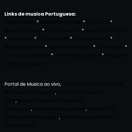
Links de musica Portuguesa:
Banda Celtas
*
Banda Nova Onda
*
Big Banda
*
Grupos de baile
*
Artista Rosinha
*
Canario e Amigos
*
Bombocas
*
Ruth Marlene
*
Quina Barreiros
*
Mudanças Lisboa
*
Removals Portugal
*
TV Portugal
*
JVP Churrasqueiras
*
JVP Recuperadores
*
Maquinas
para construção
Portal de Musica ao vivo,
Artistas e Grupos Musicais
da Musica Portuguesa
,
Bandas e Grupos de
baile
,
Musica Popular e Tradicional
Portuguesa
,
Fadistas, Fado, Artistas
,
Bandas Pop,
Bandas Rock Português
,
Cantadores ao desafio,
Desgarradas