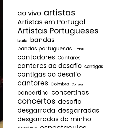
artistas
ao vivo
Artistas em Portugal
Artistas Portugueses
bandas
baile
bandas portuguesas
Brasil
cantadores
Cantares
cantares ao desafio
cantigas
cantigas ao desafio
cantores
Coimbra
Coliseu
concertinas
concertina
concertos
desafio
desgarrada
desgarradas
desgarradas do minho
espectaculos