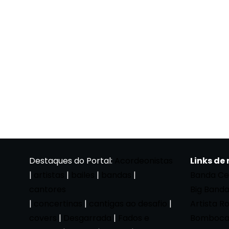
Destaques do Portal:
Acordeonistas
Links de
|
artistas
|
bailes
|
bandas
|
Banda Ce
cantores
Big Band
|
concertinas
|
cantigas ao desafio
|
Artista R
covers
|
Desgarrada
|
Fados e
Bomboca