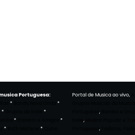
 musica Portuguesa:
Portal de Musica ao vivo,
A
ltas
*
Banda Nova Onda
*
Grupos Musicais da Musica
a
*
Grupos de baile
*
Portuguesa
,
Bandas e Gru
osinha
*
Canario e Amigos
*
baile
,
Musica Popular e Tra
s
*
Ruth Marlene
*
Quina
Portuguesa
,
Fadistas, Fado