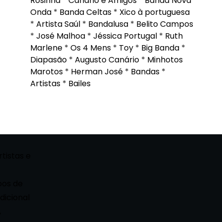
Rosinha
*
Canário e Amigos
*
Banda Nova
Onda
*
Banda Celtas
*
Xico à portuguesa
*
Artista Saúl
*
Bandalusa
*
Belito Campos
*
José Malhoa
*
Jéssica Portugal
*
Ruth
Marlene
*
Os 4 Mens
*
Toy
*
Big Banda
*
Diapasão
*
Augusto Canário
*
Minhotos
Marotos
*
Herman José
*
Bandas
*
Artistas
*
Bailes
rtistas e
pos de
dicional
,