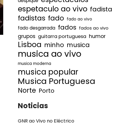
despique
espetaculo ao vivo
fadista
fadistas
fado
fado ao vivo
fados
fado desgarrada
fados ao vivo
humor
grupos
guitarra portuguesa
Lisboa
minho
musica
musica ao vivo
musica moderna
musica popular
Musica Portuguesa
Norte
Porto
Noticias
GNR ao Vivo no Eléctrico