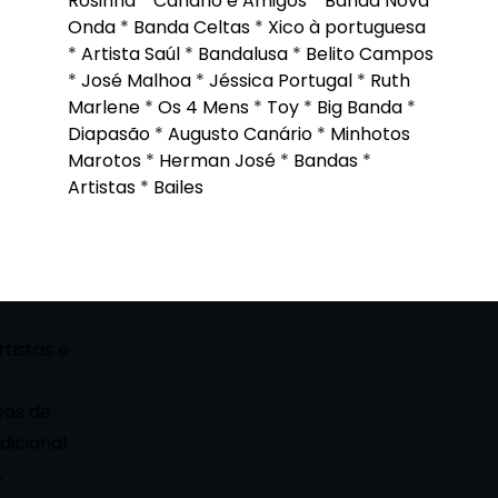
Rosinha
*
Canário e Amigos
*
Banda Nova
Onda
*
Banda Celtas
*
Xico à portuguesa
*
Artista Saúl
*
Bandalusa
*
Belito Campos
*
José Malhoa
*
Jéssica Portugal
*
Ruth
Marlene
*
Os 4 Mens
*
Toy
*
Big Banda
*
Diapasão
*
Augusto Canário
*
Minhotos
Marotos
*
Herman José
*
Bandas
*
Artistas
*
Bailes
rtistas e
pos de
dicional
,