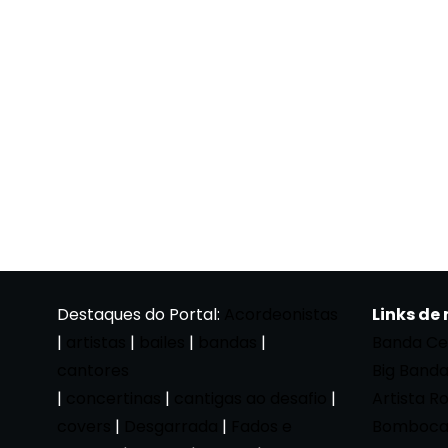
Destaques do Portal:
Acordeonistas
Links de
|
artistas
|
bailes
|
bandas
|
Banda Ce
cantores
Big Band
|
concertinas
|
cantigas ao desafio
|
Artista R
covers
|
Desgarrada
|
Fados e
Bomboca