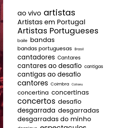
artistas
ao vivo
Artistas em Portugal
Artistas Portugueses
bandas
baile
bandas portuguesas
Brasil
cantadores
Cantares
cantares ao desafio
cantigas
cantigas ao desafio
cantores
Coimbra
Coliseu
concertinas
concertina
concertos
desafio
desgarrada
desgarradas
desgarradas do minho
espectaculos