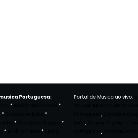
 musica Portuguesa:
Portal de Musica ao vivo,
A
ltas
*
Banda Nova Onda
*
Grupos Musicais da Musica
a
*
Grupos de baile
*
Portuguesa
,
Bandas e Gru
osinha
*
Canario e Amigos
*
baile
,
Musica Popular e Tra
s
*
Ruth Marlene
*
Quina
Portuguesa
,
Fadistas, Fado