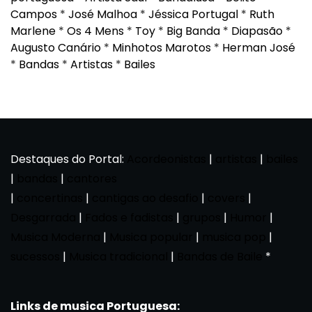
Campos
*
José Malhoa
*
Jéssica Portugal
*
Ruth
Marlene
*
Os 4 Mens
*
Toy
*
Big Banda
*
Diapasão
*
Augusto Canário
*
Minhotos Marotos
*
Herman José
*
Bandas
*
Artistas
*
Bailes
Destaques do Portal:
Acordeonistas
|
artistas
|
bailes
|
bandas
|
cantores
|
concertinas
|
cantigas ao desafio
|
covers
|
Desgarrada
|
Fados e fadistas
|
grupos
|
Humor
|
Musica Moderna
|
Musica popular
|
musica pop
|
sucessos
|
Musica tradicional
|
Bandas de Baile
*
Links de musica Portuguesa: