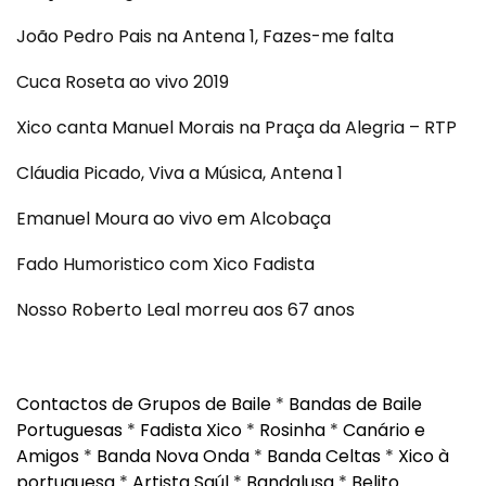
João Pedro Pais na Antena 1, Fazes-me falta
Cuca Roseta ao vivo 2019
Xico canta Manuel Morais na Praça da Alegria – RTP
Cláudia Picado, Viva a Música, Antena 1
Emanuel Moura ao vivo em Alcobaça
Fado Humoristico com Xico Fadista
Nosso Roberto Leal morreu aos 67 anos
Contactos de Grupos de Baile
*
Bandas de Baile
Portuguesas
*
Fadista Xico
*
Rosinha
*
Canário e
Amigos
*
Banda Nova Onda
*
Banda Celtas
*
Xico à
portuguesa
*
Artista Saúl
*
Bandalusa
*
Belito