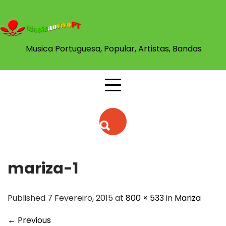
Skip
to
content
Musica Portuguesa, Popular, Artistas, Bandas
mariza-1
Published 7 Fevereiro, 2015 at
800 × 533
in
Mariza
←
Previous