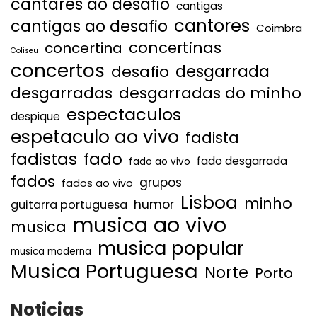
cantares ao desafio
cantigas
cantores
cantigas ao desafio
Coimbra
concertinas
concertina
Coliseu
concertos
desgarrada
desafio
desgarradas
desgarradas do minho
espectaculos
despique
espetaculo ao vivo
fadista
fadistas
fado
fado desgarrada
fado ao vivo
fados
grupos
fados ao vivo
Lisboa
minho
humor
guitarra portuguesa
musica ao vivo
musica
musica popular
musica moderna
Musica Portuguesa
Norte
Porto
Noticias