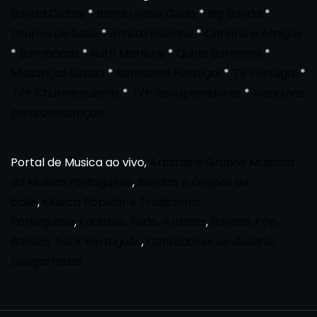
Banda Celtas
*
Banda Nova Onda
*
Big Banda
*
Grupos de baile
*
Artista Rosinha
*
Canario e Amigos
*
Bombocas
*
Ruth Marlene
*
Quina Barreiros
*
Mudanças Lisboa
*
Removals Portugal
*
TV Portugal
*
JVP Churrasqueiras
*
JVP Recuperadores
*
Maquinas
para construção
Portal de Musica ao vivo,
Artistas e Grupos Musicais
da Musica Portuguesa
,
Bandas e Grupos de
baile
,
Musica Popular e Tradicional
Portuguesa
,
Fadistas, Fado, Artistas
,
Bandas Pop,
Bandas Rock Português
,
Cantadores ao desafio,
Desgarradas