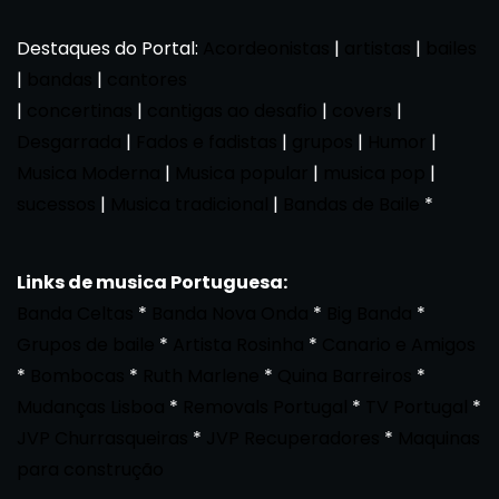
Destaques do Portal:
Acordeonistas
|
artistas
|
bailes
|
bandas
|
cantores
|
concertinas
|
cantigas ao desafio
|
covers
|
Desgarrada
|
Fados e fadistas
|
grupos
|
Humor
|
Musica Moderna
|
Musica popular
|
musica pop
|
sucessos
|
Musica tradicional
|
Bandas de Baile
*
Links de musica Portuguesa:
Banda Celtas
*
Banda Nova Onda
*
Big Banda
*
Grupos de baile
*
Artista Rosinha
*
Canario e Amigos
*
Bombocas
*
Ruth Marlene
*
Quina Barreiros
*
Mudanças Lisboa
*
Removals Portugal
*
TV Portugal
*
JVP Churrasqueiras
*
JVP Recuperadores
*
Maquinas
para construção