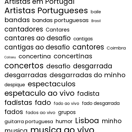
Artistas em Portugal
Artistas Portugueses
baile
bandas
bandas portuguesas
Brasil
cantadores
Cantares
cantares ao desafio
cantigas
cantores
cantigas ao desafio
Coimbra
concertinas
concertina
Coliseu
concertos
desgarrada
desafio
desgarradas
desgarradas do minho
espectaculos
despique
espetaculo ao vivo
fadista
fadistas
fado
fado desgarrada
fado ao vivo
fados
grupos
fados ao vivo
Lisboa
minho
humor
guitarra portuguesa
musica ao vivo
musica