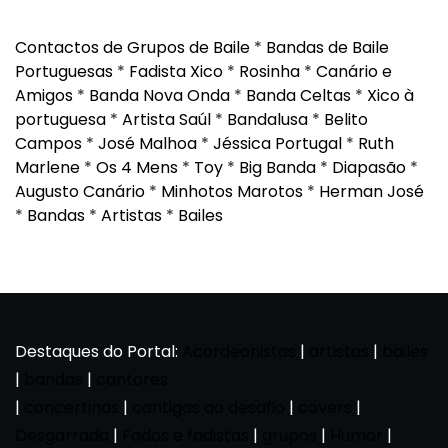
Contactos de Grupos de Baile
*
Bandas de Baile
Portuguesas
*
Fadista Xico
*
Rosinha
*
Canário e
Amigos
*
Banda Nova Onda
*
Banda Celtas
*
Xico à
portuguesa
*
Artista Saúl
*
Bandalusa
*
Belito
Campos
*
José Malhoa
*
Jéssica Portugal
*
Ruth
Marlene
*
Os 4 Mens
*
Toy
*
Big Banda
*
Diapasão
*
Augusto Canário
*
Minhotos Marotos
*
Herman José
*
Bandas
*
Artistas
*
Bailes
Destaques do Portal:
Acordeonistas
|
artistas
|
bailes
|
bandas
|
cantores
|
concertinas
|
cantigas ao desafio
|
covers
|
Desgarrada
|
Fados e fadistas
|
grupos
|
Humor
|