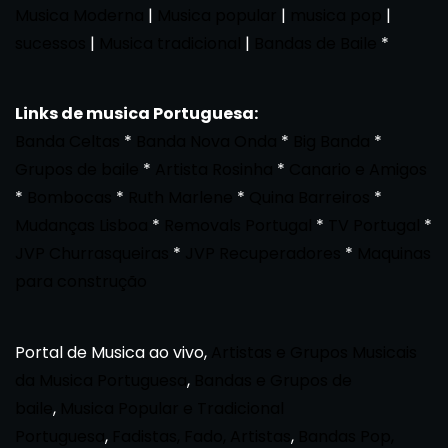
Musica Moderna
|
Musica popular
|
musica pop
|
sucessos
|
Musica tradicional
|
Bandas de Baile
*
Links de musica Portuguesa:
Banda Celtas
*
Banda Nova Onda
*
Big Banda
*
Grupos de baile
*
Artista Rosinha
*
Canario e Amigos
*
Bombocas
*
Ruth Marlene
*
Quina Barreiros
*
Mudanças Lisboa
*
Removals Portugal
*
TV Portugal
*
JVP Churrasqueiras
*
JVP Recuperadores
*
Maquinas
para construção
Portal de Musica ao vivo,
Artistas e Grupos Musicais
da Musica Portuguesa
,
Bandas e Grupos de
baile
,
Musica Popular e Tradicional
Portuguesa
,
Fadistas, Fado, Artistas
,
Bandas Pop,