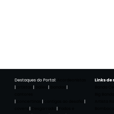
Destaques do Portal:
Acordeonistas
Links de
|
artistas
|
bailes
|
bandas
|
Banda Ce
cantores
Big Band
|
concertinas
|
cantigas ao desafio
|
Artista R
covers
|
Desgarrada
|
Fados e
Bomboca