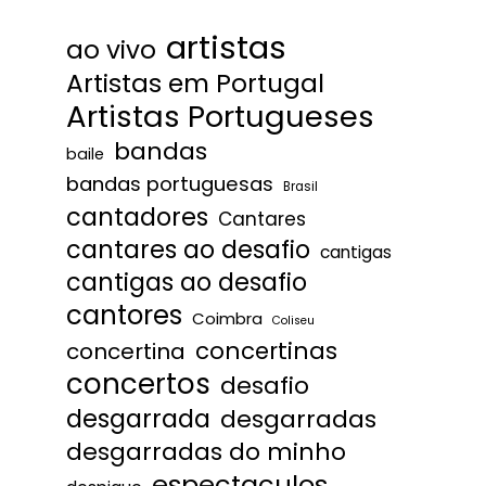
artistas
ao vivo
Artistas em Portugal
Artistas Portugueses
bandas
baile
bandas portuguesas
Brasil
cantadores
Cantares
cantares ao desafio
cantigas
cantigas ao desafio
cantores
Coimbra
Coliseu
concertinas
concertina
concertos
desafio
desgarrada
desgarradas
desgarradas do minho
espectaculos