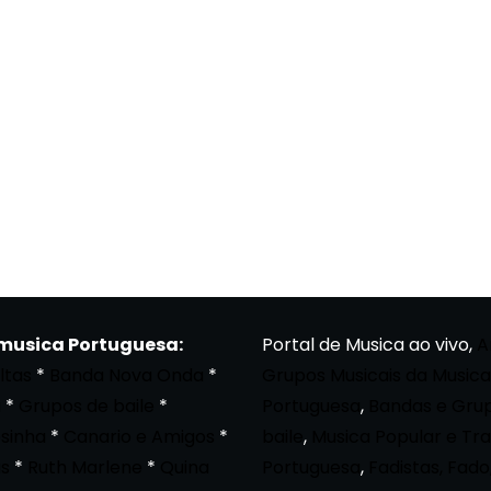
 musica Portuguesa:
Portal de Musica ao vivo,
A
ltas
*
Banda Nova Onda
*
Grupos Musicais da Musica
a
*
Grupos de baile
*
Portuguesa
,
Bandas e Gru
osinha
*
Canario e Amigos
*
baile
,
Musica Popular e Tra
s
*
Ruth Marlene
*
Quina
Portuguesa
,
Fadistas, Fado