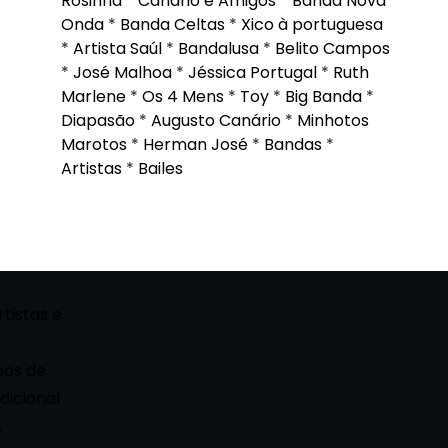
Rosinha
*
Canário e Amigos
*
Banda Nova
Onda
*
Banda Celtas
*
Xico à portuguesa
*
Artista Saúl
*
Bandalusa
*
Belito Campos
*
José Malhoa
*
Jéssica Portugal
*
Ruth
Marlene
*
Os 4 Mens
*
Toy
*
Big Banda
*
Diapasão
*
Augusto Canário
*
Minhotos
Marotos
*
Herman José
*
Bandas
*
Artistas
*
Bailes
rtistas e
pos de
dicional
,