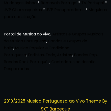
Mudanças Lisboa
*
Removals Portugal
*
TV Portugal
*
JVP Churrasqueiras
*
JVP Recuperadores
*
Maquinas
para construção
Portal de Musica ao vivo,
Artistas e Grupos Musicais
da Musica Portuguesa
,
Bandas e Grupos de
baile
,
Musica Popular e Tradicional
Portuguesa
,
Fadistas, Fado, Artistas
,
Bandas Pop,
Bandas Rock Português
,
Cantadores ao desafio,
Desgarradas
2010/2025 Musica Portuguesa ao Vivo Theme By
SKT Barbecue