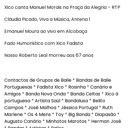
Xico canta Manuel Morais na Praça da Alegria – RTP
Cláudia Picado, Viva a Música, Antena 1
Emanuel Moura ao vivo em Alcobaça
Fado Humoristico com Xico Fadista
Nosso Roberto Leal morreu aos 67 anos
Contactos de Grupos de Baile
*
Bandas de Baile
Portuguesas
*
Fadista Xico
*
Rosinha
*
Canário e
Amigos
*
Banda Nova Onda
*
Banda Celtas
*
Xico à
portuguesa
*
Artista Saúl
*
Bandalusa
*
Belito
Campos
*
José Malhoa
*
Jéssica Portugal
*
Ruth
Marlene
*
Os 4 Mens
*
Toy
*
Big Banda
*
Diapasão
*
Augusto Canário
*
Minhotos Marotos
*
Herman José