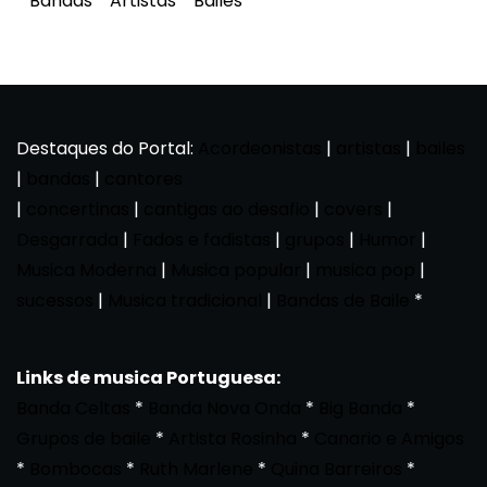
*
Bandas
*
Artistas
*
Bailes
Destaques do Portal:
Acordeonistas
|
artistas
|
bailes
|
bandas
|
cantores
|
concertinas
|
cantigas ao desafio
|
covers
|
Desgarrada
|
Fados e fadistas
|
grupos
|
Humor
|
Musica Moderna
|
Musica popular
|
musica pop
|
sucessos
|
Musica tradicional
|
Bandas de Baile
*
Links de musica Portuguesa:
Banda Celtas
*
Banda Nova Onda
*
Big Banda
*
Grupos de baile
*
Artista Rosinha
*
Canario e Amigos
*
Bombocas
*
Ruth Marlene
*
Quina Barreiros
*