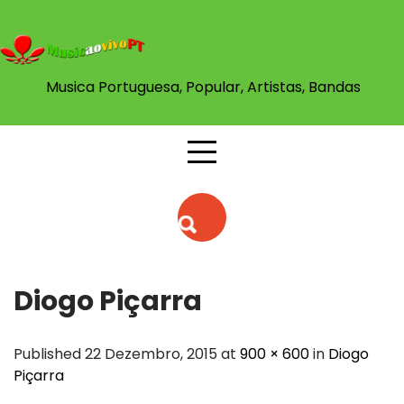
Skip
to
content
Musica Portuguesa, Popular, Artistas, Bandas
Diogo Piçarra
Published 22 Dezembro, 2015 at
900 × 600
in
Diogo
Piçarra