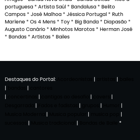
portuguesa
*
Artista Saúl
*
Bandalusa
*
Belito
Campos
*
José Malhoa
*
Jéssica Portugal
*
Ruth
Marlene
*
Os 4 Mens
*
Toy
*
Big Banda
*
Diapasão
*
Augusto Canário
*
Minhotos Marotos
*
Herman José
*
Bandas
*
Artistas
*
Bailes
Destaques do Portal:
Acordeonistas
|
artistas
|
bailes
|
bandas
|
cantores
|
concertinas
|
cantigas ao desafio
|
covers
|
Desgarrada
|
Fados e fadistas
|
grupos
|
Humor
|
Musica Moderna
|
Musica popular
|
musica pop
|
sucessos
|
Musica tradicional
|
Bandas de Baile
*