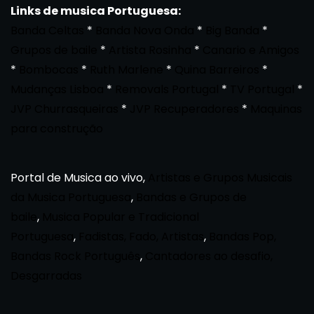
Links de musica Portuguesa:
Banda Celtas
*
Banda Nova Onda
*
Big Banda
*
Grupos de baile
*
Artista Rosinha
*
Canario e Amigos
*
Bombocas
*
Ruth Marlene
*
Quina Barreiros
*
Mudanças Lisboa
*
Removals Portugal
*
TV Portugal
*
JVP Churrasqueiras
*
JVP Recuperadores
*
Maquinas
para construção
Portal de Musica ao vivo,
Artistas e Grupos Musicais
da Musica Portuguesa
,
Bandas e Grupos de
baile
,
Musica Popular e Tradicional
Portuguesa
,
Fadistas, Fado, Artistas
,
Bandas Pop,
Bandas Rock Português
,
Cantadores ao desafio,
Desgarradas