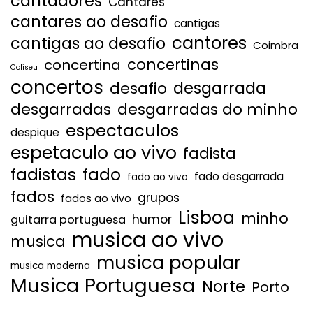
cantadores
Cantares
cantares ao desafio
cantigas
cantores
cantigas ao desafio
Coimbra
concertinas
concertina
Coliseu
concertos
desgarrada
desafio
desgarradas
desgarradas do minho
espectaculos
despique
espetaculo ao vivo
fadista
fadistas
fado
fado desgarrada
fado ao vivo
fados
grupos
fados ao vivo
Lisboa
minho
humor
guitarra portuguesa
musica ao vivo
musica
musica popular
musica moderna
Musica Portuguesa
Norte
Porto