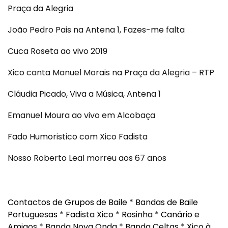
Praça da Alegria
João Pedro Pais na Antena 1, Fazes-me falta
Cuca Roseta ao vivo 2019
Xico canta Manuel Morais na Praça da Alegria – RTP
Cláudia Picado, Viva a Música, Antena 1
Emanuel Moura ao vivo em Alcobaça
Fado Humoristico com Xico Fadista
Nosso Roberto Leal morreu aos 67 anos
Contactos de Grupos de Baile
*
Bandas de Baile
Portuguesas
*
Fadista Xico
*
Rosinha
*
Canário e
Amigos
*
Banda Nova Onda
*
Banda Celtas
*
Xico à