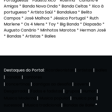
Portuguesas
*
Fadista Xico
*
Rosinha
*
Canário e
Amigos
*
Banda Nova Onda
*
Banda Celtas
*
Xico à
portuguesa
*
Artista Saúl
*
Bandalusa
*
Belito
Campos
*
José Malhoa
*
Jéssica Portugal
*
Ruth
Marlene
*
Os 4 Mens
*
Toy
*
Big Banda
*
Diapasão
*
Augusto Canário
*
Minhotos Marotos
*
Herman José
*
Bandas
*
Artistas
*
Bailes
Destaques do Portal:
Acordeonistas
|
artistas
|
bailes
|
bandas
|
cantores
|
concertinas
|
cantigas ao desafio
|
covers
|
Desgarrada
|
Fados e fadistas
|
grupos
|
Humor
|
Musica Moderna
|
Musica popular
|
musica pop
|
sucessos
|
Musica tradicional
|
Bandas de Baile
*