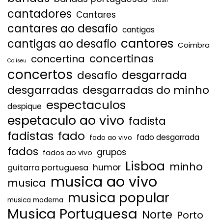
Brasil
cantadores
Cantares
cantares ao desafio
cantigas
cantores
cantigas ao desafio
Coimbra
concertinas
concertina
Coliseu
concertos
desgarrada
desafio
desgarradas
desgarradas do minho
espectaculos
despique
espetaculo ao vivo
fadista
fadistas
fado
fado desgarrada
fado ao vivo
fados
grupos
fados ao vivo
Lisboa
minho
humor
guitarra portuguesa
musica ao vivo
musica
musica popular
musica moderna
Musica Portuguesa
Norte
Porto