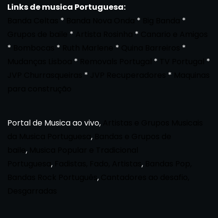
Links de musica Portuguesa:
Banda Celtas
*
Banda Nova Onda
*
Big Banda
*
Grupos de baile
*
Artista Rosinha
*
Canario e Amigos
*
Bombocas
*
Ruth Marlene
*
Quina Barreiros
*
Mudanças Lisboa
*
Removals Portugal
*
TV Portugal
*
JVP Churrasqueiras
*
JVP Recuperadores
*
Maquinas
para construção
Portal de Musica ao vivo,
Artistas e Grupos Musicais
da Musica Portuguesa
,
Bandas e Grupos de
baile
,
Musica Popular e Tradicional
Portuguesa
,
Fadistas, Fado, Artistas
,
Bandas Pop,
Bandas Rock Português
,
Cantadores ao desafio,
Desgarradas