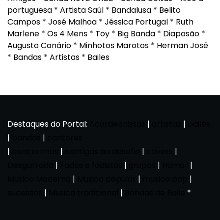
portuguesa
*
Artista Saúl
*
Bandalusa
*
Belito
Campos
*
José Malhoa
*
Jéssica Portugal
*
Ruth
Marlene
*
Os 4 Mens
*
Toy
*
Big Banda
*
Diapasão
*
Augusto Canário
*
Minhotos Marotos
*
Herman José
*
Bandas
*
Artistas
*
Bailes
Destaques do Portal:
Acordeonistas
|
artistas
|
bailes
|
bandas
|
cantores
|
concertinas
|
cantigas ao desafio
|
covers
|
Desgarrada
|
Fados e fadistas
|
grupos
|
Humor
|
Musica Moderna
|
Musica popular
|
musica pop
|
sucessos
|
Musica tradicional
|
Bandas de Baile
*