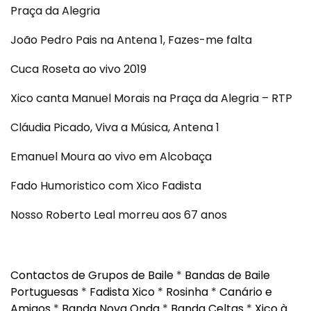
Praça da Alegria
João Pedro Pais na Antena 1, Fazes-me falta
Cuca Roseta ao vivo 2019
Xico canta Manuel Morais na Praça da Alegria – RTP
Cláudia Picado, Viva a Música, Antena 1
Emanuel Moura ao vivo em Alcobaça
Fado Humoristico com Xico Fadista
Nosso Roberto Leal morreu aos 67 anos
Contactos de Grupos de Baile
*
Bandas de Baile
Portuguesas
*
Fadista Xico
*
Rosinha
*
Canário e
Amigos
*
Banda Nova Onda
*
Banda Celtas
*
Xico à