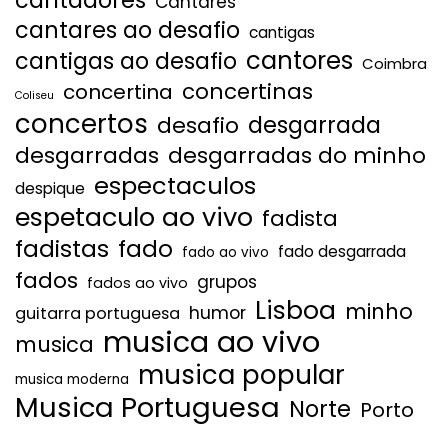
Cantares
cantares ao desafio
cantigas
cantores
cantigas ao desafio
Coimbra
concertinas
concertina
Coliseu
concertos
desgarrada
desafio
desgarradas
desgarradas do minho
espectaculos
despique
espetaculo ao vivo
fadista
fadistas
fado
fado desgarrada
fado ao vivo
fados
grupos
fados ao vivo
Lisboa
minho
humor
guitarra portuguesa
musica ao vivo
musica
musica popular
musica moderna
Musica Portuguesa
Norte
Porto