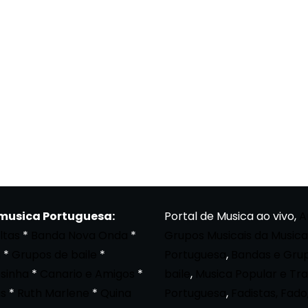
 musica Portuguesa:
Portal de Musica ao vivo,
A
ltas
*
Banda Nova Onda
*
Grupos Musicais da Musica
a
*
Grupos de baile
*
Portuguesa
,
Bandas e Gru
osinha
*
Canario e Amigos
*
baile
,
Musica Popular e Tra
s
*
Ruth Marlene
*
Quina
Portuguesa
,
Fadistas, Fado