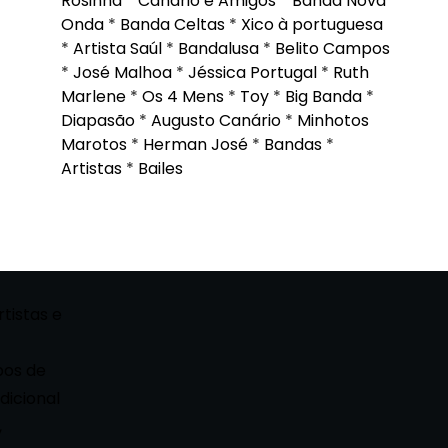
Rosinha
*
Canário e Amigos
*
Banda Nova
Onda
*
Banda Celtas
*
Xico à portuguesa
*
Artista Saúl
*
Bandalusa
*
Belito Campos
*
José Malhoa
*
Jéssica Portugal
*
Ruth
Marlene
*
Os 4 Mens
*
Toy
*
Big Banda
*
Diapasão
*
Augusto Canário
*
Minhotos
Marotos
*
Herman José
*
Bandas
*
Artistas
*
Bailes
rtistas e
pos de
dicional
,