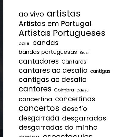
artistas
ao vivo
Artistas em Portugal
Artistas Portugueses
bandas
baile
bandas portuguesas
Brasil
cantadores
Cantares
cantares ao desafio
cantigas
cantigas ao desafio
cantores
Coimbra
Coliseu
concertinas
concertina
concertos
desafio
desgarrada
desgarradas
desgarradas do minho
espectaculos