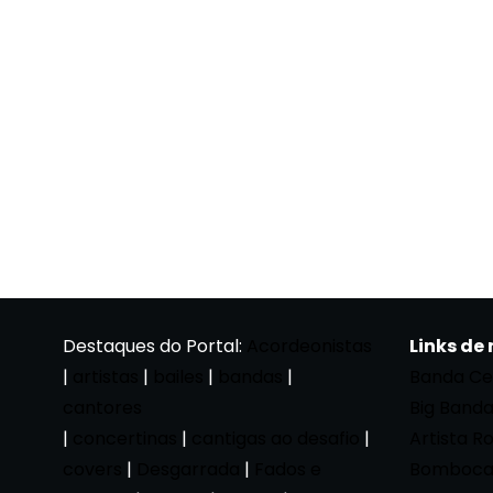
Destaques do Portal:
Acordeonistas
Links de
|
artistas
|
bailes
|
bandas
|
Banda Ce
cantores
Big Band
|
concertinas
|
cantigas ao desafio
|
Artista R
covers
|
Desgarrada
|
Fados e
Bomboca