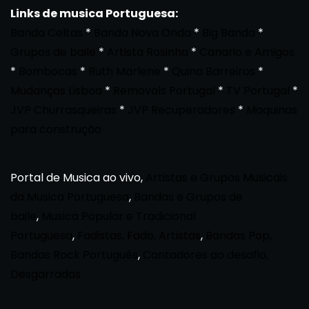
Links de musica Portuguesa:
Banda Celtas
*
Banda Nova Onda
*
Big Banda
*
Grupos de baile
*
Artista Rosinha
*
Canario e Amigos
*
Bombocas
*
Ruth Marlene
*
Quina Barreiros
*
Mudanças Lisboa
*
Removals Portugal
*
TV Portugal
*
JVP Churrasqueiras
*
JVP Recuperadores
*
Maquinas
para construção
Portal de Musica ao vivo,
Artistas e Grupos Musicais
da Musica Portuguesa
,
Bandas e Grupos de
baile
,
Musica Popular e Tradicional
Portuguesa
,
Fadistas, Fado, Artistas
,
Bandas Pop,
Bandas Rock Português
,
Cantadores ao desafio,
Desgarradas