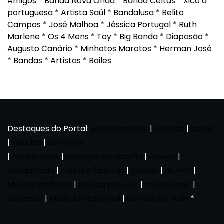
Amigos
*
Banda Nova Onda
*
Banda Celtas
*
Xico à
portuguesa
*
Artista Saúl
*
Bandalusa
*
Belito
Campos
*
José Malhoa
*
Jéssica Portugal
*
Ruth
Marlene
*
Os 4 Mens
*
Toy
*
Big Banda
*
Diapasão
*
Augusto Canário
*
Minhotos Marotos
*
Herman José
*
Bandas
*
Artistas
*
Bailes
Destaques do Portal:
Acordeonistas
|
artistas
|
bailes
|
bandas
|
cantores
|
concertinas
|
cantigas ao desafio
|
covers
|
Desgarrada
|
Fados e fadistas
|
grupos
|
Humor
|
Musica Moderna
|
Musica popular
|
musica pop
|
sucessos
|
Musica tradicional
|
Bandas de Baile
*