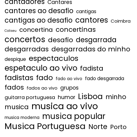
cantadores
Cantares
cantares ao desafio
cantigas
cantores
cantigas ao desafio
Coimbra
concertinas
concertina
Coliseu
concertos
desgarrada
desafio
desgarradas
desgarradas do minho
espectaculos
despique
espetaculo ao vivo
fadista
fadistas
fado
fado desgarrada
fado ao vivo
fados
grupos
fados ao vivo
Lisboa
minho
humor
guitarra portuguesa
musica ao vivo
musica
musica popular
musica moderna
Musica Portuguesa
Norte
Porto