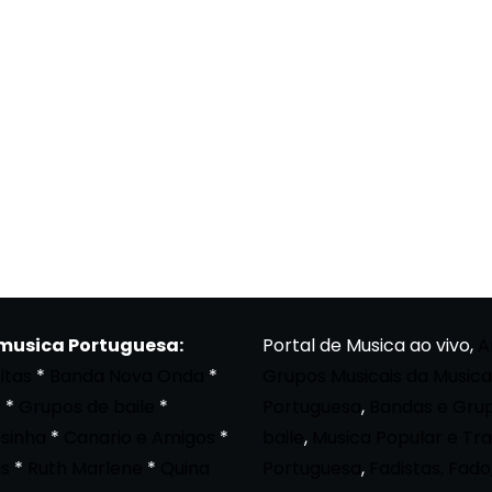
 musica Portuguesa:
Portal de Musica ao vivo,
A
ltas
*
Banda Nova Onda
*
Grupos Musicais da Musica
a
*
Grupos de baile
*
Portuguesa
,
Bandas e Gru
osinha
*
Canario e Amigos
*
baile
,
Musica Popular e Tra
s
*
Ruth Marlene
*
Quina
Portuguesa
,
Fadistas, Fado