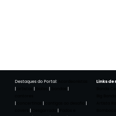
Destaques do Portal:
Acordeonistas
Links de
|
artistas
|
bailes
|
bandas
|
Banda Ce
cantores
Big Band
|
concertinas
|
cantigas ao desafio
|
Artista R
covers
|
Desgarrada
|
Fados e
Bomboca