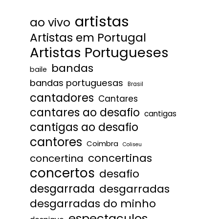
artistas
ao vivo
Artistas em Portugal
Artistas Portugueses
bandas
baile
bandas portuguesas
Brasil
cantadores
Cantares
cantares ao desafio
cantigas
cantigas ao desafio
cantores
Coimbra
Coliseu
concertinas
concertina
concertos
desafio
desgarrada
desgarradas
desgarradas do minho
espectaculos