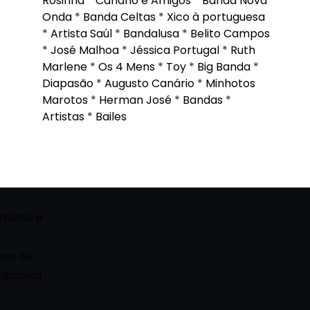
Rosinha
*
Canário e Amigos
*
Banda Nova
Onda
*
Banda Celtas
*
Xico à portuguesa
*
Artista Saúl
*
Bandalusa
*
Belito Campos
*
José Malhoa
*
Jéssica Portugal
*
Ruth
Marlene
*
Os 4 Mens
*
Toy
*
Big Banda
*
Diapasão
*
Augusto Canário
*
Minhotos
Marotos
*
Herman José
*
Bandas
*
Artistas
*
Bailes
rtistas e
pos de
dicional
,