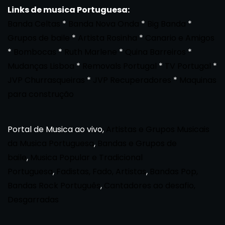
Links de musica Portuguesa:
Banda Celtas
*
Banda Nova Onda
*
Big Banda
*
Grupos de baile
*
Artista Rosinha
*
Canario e Amigos
*
Bombocas
*
Ruth Marlene
*
Quina Barreiros
*
Mudanças Lisboa
*
Removals Portugal
*
TV Portugal
*
JVP Churrasqueiras
*
JVP Recuperadores
*
Maquinas
para construção
Portal de Musica ao vivo,
Artistas e Grupos Musicais
da Musica Portuguesa
,
Bandas e Grupos de
baile
,
Musica Popular e Tradicional
Portuguesa
,
Fadistas, Fado, Artistas
,
Bandas Pop,
Bandas Rock Português
,
Cantadores ao desafio,
Desgarradas