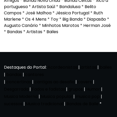
Amigos
*
Banda Nova Onda
*
Banda Celtas
*
Xico à
portuguesa
*
Artista Saúl
*
Bandalusa
*
Belito
Campos
*
José Malhoa
*
Jéssica Portugal
*
Ruth
Marlene
*
Os 4 Mens
*
Toy
*
Big Banda
*
Diapasão
*
Augusto Canário
*
Minhotos Marotos
*
Herman José
*
Bandas
*
Artistas
*
Bailes
Destaques do Portal:
Acordeonistas
|
artistas
|
bailes
|
bandas
|
cantores
|
concertinas
|
cantigas ao desafio
|
covers
|
Desgarrada
|
Fados e fadistas
|
grupos
|
Humor
|
Musica Moderna
|
Musica popular
|
musica pop
|
sucessos
|
Musica tradicional
|
Bandas de Baile
*