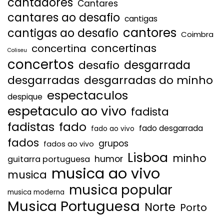
cantadores
Cantares
cantares ao desafio
cantigas
cantores
cantigas ao desafio
Coimbra
concertinas
concertina
Coliseu
concertos
desgarrada
desafio
desgarradas
desgarradas do minho
espectaculos
despique
espetaculo ao vivo
fadista
fadistas
fado
fado desgarrada
fado ao vivo
fados
grupos
fados ao vivo
Lisboa
minho
humor
guitarra portuguesa
musica ao vivo
musica
musica popular
musica moderna
Musica Portuguesa
Norte
Porto