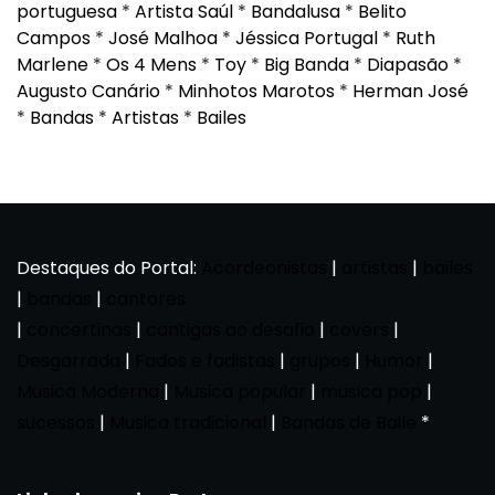
portuguesa
*
Artista Saúl
*
Bandalusa
*
Belito
Campos
*
José Malhoa
*
Jéssica Portugal
*
Ruth
Marlene
*
Os 4 Mens
*
Toy
*
Big Banda
*
Diapasão
*
Augusto Canário
*
Minhotos Marotos
*
Herman José
*
Bandas
*
Artistas
*
Bailes
Destaques do Portal:
Acordeonistas
|
artistas
|
bailes
|
bandas
|
cantores
|
concertinas
|
cantigas ao desafio
|
covers
|
Desgarrada
|
Fados e fadistas
|
grupos
|
Humor
|
Musica Moderna
|
Musica popular
|
musica pop
|
sucessos
|
Musica tradicional
|
Bandas de Baile
*