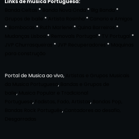
Links de musica Portuguesa:
Banda Celtas
*
Banda Nova Onda
*
Big Banda
*
Grupos de baile
*
Artista Rosinha
*
Canario e Amigos
*
Bombocas
*
Ruth Marlene
*
Quina Barreiros
*
Mudanças Lisboa
*
Removals Portugal
*
TV Portugal
*
JVP Churrasqueiras
*
JVP Recuperadores
*
Maquinas
para construção
Portal de Musica ao vivo,
Artistas e Grupos Musicais
da Musica Portuguesa
,
Bandas e Grupos de
baile
,
Musica Popular e Tradicional
Portuguesa
,
Fadistas, Fado, Artistas
,
Bandas Pop,
Bandas Rock Português
,
Cantadores ao desafio,
Desgarradas