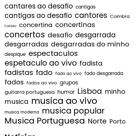
cantares ao desafio
cantigas
cantores
cantigas ao desafio
Coimbra
concertinas
concertina
Coliseu
concertos
desgarrada
desafio
desgarradas
desgarradas do minho
espectaculos
despique
espetaculo ao vivo
fadista
fadistas
fado
fado desgarrada
fado ao vivo
fados
grupos
fados ao vivo
Lisboa
minho
humor
guitarra portuguesa
musica ao vivo
musica
musica popular
musica moderna
Musica Portuguesa
Norte
Porto