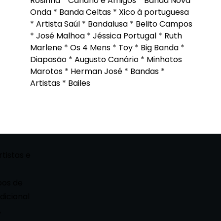
Rosinha
*
Canário e Amigos
*
Banda Nova
Onda
*
Banda Celtas
*
Xico à portuguesa
*
Artista Saúl
*
Bandalusa
*
Belito Campos
*
José Malhoa
*
Jéssica Portugal
*
Ruth
Marlene
*
Os 4 Mens
*
Toy
*
Big Banda
*
Diapasão
*
Augusto Canário
*
Minhotos
Marotos
*
Herman José
*
Bandas
*
Artistas
*
Bailes
rtistas e
pos de
dicional
,