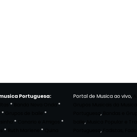
 musica Portuguesa:
Portal de Musica ao vivo,
A
ltas
*
Banda Nova Onda
*
Grupos Musicais da Musica
a
*
Grupos de baile
*
Portuguesa
,
Bandas e Gru
osinha
*
Canario e Amigos
*
baile
,
Musica Popular e Tra
s
*
Ruth Marlene
*
Quina
Portuguesa
,
Fadistas, Fado