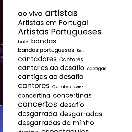
artistas
ao vivo
Artistas em Portugal
Artistas Portugueses
bandas
baile
bandas portuguesas
Brasil
cantadores
Cantares
cantares ao desafio
cantigas
cantigas ao desafio
cantores
Coimbra
Coliseu
concertinas
concertina
concertos
desafio
desgarrada
desgarradas
desgarradas do minho
espectaculos