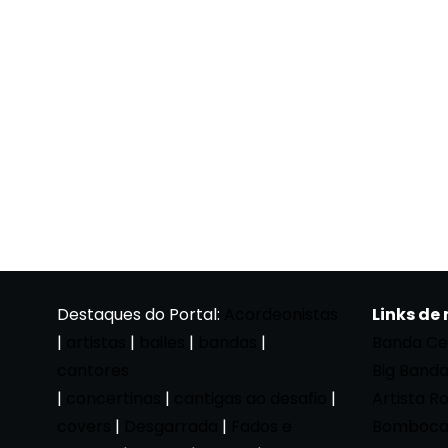
Destaques do Portal:
Acordeonistas
Links de
|
artistas
|
bailes
|
bandas
|
Banda Ce
cantores
Big Band
|
concertinas
|
cantigas ao desafio
|
Artista R
covers
|
Desgarrada
|
Fados e
Bomboca