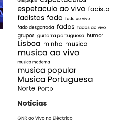
despique
espetaculo ao vivo
fadista
fadistas
fado
fado ao vivo
fados
fado desgarrada
fados ao vivo
humor
grupos
guitarra portuguesa
Lisboa
minho
musica
musica ao vivo
musica moderna
musica popular
Musica Portuguesa
Norte
Porto
Noticias
GNR ao Vivo no Eléctrico