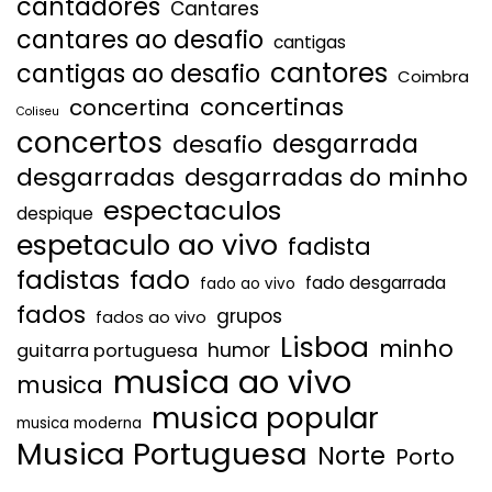
cantadores
Cantares
cantares ao desafio
cantigas
cantores
cantigas ao desafio
Coimbra
concertinas
concertina
Coliseu
concertos
desgarrada
desafio
desgarradas
desgarradas do minho
espectaculos
despique
espetaculo ao vivo
fadista
fadistas
fado
fado desgarrada
fado ao vivo
fados
grupos
fados ao vivo
Lisboa
minho
humor
guitarra portuguesa
musica ao vivo
musica
musica popular
musica moderna
Musica Portuguesa
Norte
Porto