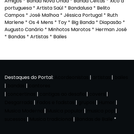
Amigos
*
Banda Nova Onda
*
Banda Celtas
*
Xico à
portuguesa
*
Artista Saúl
*
Bandalusa
*
Belito
Campos
*
José Malhoa
*
Jéssica Portugal
*
Ruth
Marlene
*
Os 4 Mens
*
Toy
*
Big Banda
*
Diapasão
*
Augusto Canário
*
Minhotos Marotos
*
Herman José
*
Bandas
*
Artistas
*
Bailes
Destaques do Portal:
Acordeonistas
|
artistas
|
bailes
|
bandas
|
cantores
|
concertinas
|
cantigas ao desafio
|
covers
|
Desgarrada
|
Fados e fadistas
|
grupos
|
Humor
|
Musica Moderna
|
Musica popular
|
musica pop
|
sucessos
|
Musica tradicional
|
Bandas de Baile
*