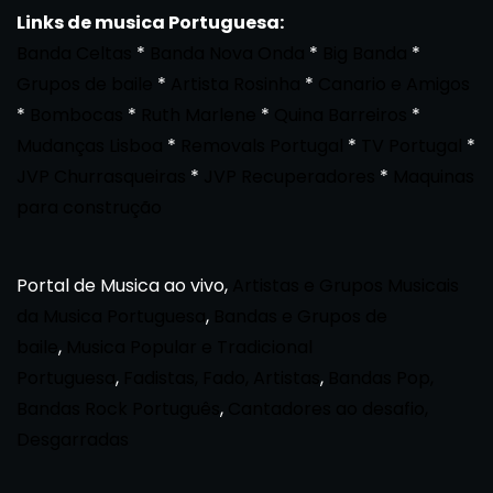
Links de musica Portuguesa:
Banda Celtas
*
Banda Nova Onda
*
Big Banda
*
Grupos de baile
*
Artista Rosinha
*
Canario e Amigos
*
Bombocas
*
Ruth Marlene
*
Quina Barreiros
*
Mudanças Lisboa
*
Removals Portugal
*
TV Portugal
*
JVP Churrasqueiras
*
JVP Recuperadores
*
Maquinas
para construção
Portal de Musica ao vivo,
Artistas e Grupos Musicais
da Musica Portuguesa
,
Bandas e Grupos de
baile
,
Musica Popular e Tradicional
Portuguesa
,
Fadistas, Fado, Artistas
,
Bandas Pop,
Bandas Rock Português
,
Cantadores ao desafio,
Desgarradas