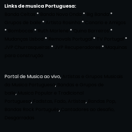
Links de musica Portuguesa:
Banda Celtas
*
Banda Nova Onda
*
Big Banda
*
Grupos de baile
*
Artista Rosinha
*
Canario e Amigos
*
Bombocas
*
Ruth Marlene
*
Quina Barreiros
*
Mudanças Lisboa
*
Removals Portugal
*
TV Portugal
*
JVP Churrasqueiras
*
JVP Recuperadores
*
Maquinas
para construção
Portal de Musica ao vivo,
Artistas e Grupos Musicais
da Musica Portuguesa
,
Bandas e Grupos de
baile
,
Musica Popular e Tradicional
Portuguesa
,
Fadistas, Fado, Artistas
,
Bandas Pop,
Bandas Rock Português
,
Cantadores ao desafio,
Desgarradas