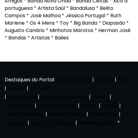
Amigos
*
Banda Nova Onda
*
Banda Celtas
*
Xico à
portuguesa
*
Artista Saúl
*
Bandalusa
*
Belito
Campos
*
José Malhoa
*
Jéssica Portugal
*
Ruth
Marlene
*
Os 4 Mens
*
Toy
*
Big Banda
*
Diapasão
*
Augusto Canário
*
Minhotos Marotos
*
Herman José
*
Bandas
*
Artistas
*
Bailes
Destaques do Portal:
Acordeonistas
|
artistas
|
bailes
|
bandas
|
cantores
|
concertinas
|
cantigas ao desafio
|
covers
|
Desgarrada
|
Fados e fadistas
|
grupos
|
Humor
|
Musica Moderna
|
Musica popular
|
musica pop
|
sucessos
|
Musica tradicional
|
Bandas de Baile
*