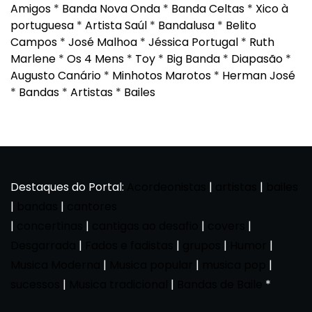
Amigos
*
Banda Nova Onda
*
Banda Celtas
*
Xico à
portuguesa
*
Artista Saúl
*
Bandalusa
*
Belito
Campos
*
José Malhoa
*
Jéssica Portugal
*
Ruth
Marlene
*
Os 4 Mens
*
Toy
*
Big Banda
*
Diapasão
*
Augusto Canário
*
Minhotos Marotos
*
Herman José
*
Bandas
*
Artistas
*
Bailes
Destaques do Portal:
Acordeonistas
|
artistas
|
bailes
|
bandas
|
cantores
|
concertinas
|
cantigas ao desafio
|
covers
|
Desgarrada
|
Fados e fadistas
|
grupos
|
Humor
|
Musica Moderna
|
Musica popular
|
musica pop
|
sucessos
|
Musica tradicional
|
Bandas de Baile
*