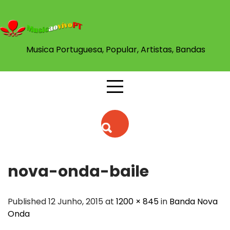
Skip
to
content
Musica Portuguesa, Popular, Artistas, Bandas
nova-onda-baile
Published 12 Junho, 2015 at
1200 × 845
in
Banda Nova
Onda