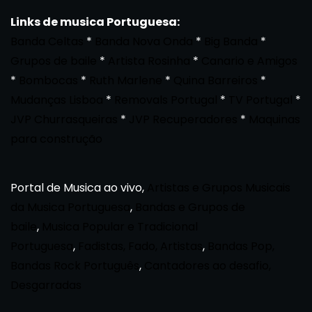
Links de musica Portuguesa:
Banda Celtas
*
Banda Nova Onda
*
Big Banda
*
Grupos de baile
*
Artista Rosinha
*
Canario e Amigos
*
Bombocas
*
Ruth Marlene
*
Quina Barreiros
*
Mudanças Lisboa
*
Removals Portugal
*
TV Portugal
*
JVP Churrasqueiras
*
JVP Recuperadores
*
Maquinas
para construção
Portal de Musica ao vivo,
Artistas e Grupos Musicais
da Musica Portuguesa
,
Bandas e Grupos de
baile
,
Musica Popular e Tradicional
Portuguesa
,
Fadistas, Fado, Artistas
,
Bandas Pop,
Bandas Rock Português
,
Cantadores ao desafio,
Desgarradas