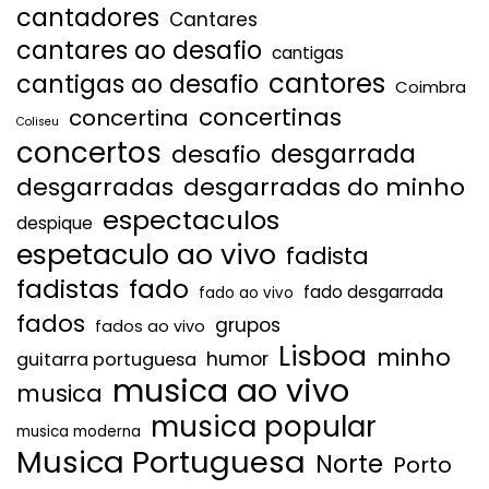
cantadores
Cantares
cantares ao desafio
cantigas
cantores
cantigas ao desafio
Coimbra
concertinas
concertina
Coliseu
concertos
desgarrada
desafio
desgarradas
desgarradas do minho
espectaculos
despique
espetaculo ao vivo
fadista
fadistas
fado
fado desgarrada
fado ao vivo
fados
grupos
fados ao vivo
Lisboa
minho
humor
guitarra portuguesa
musica ao vivo
musica
musica popular
musica moderna
Musica Portuguesa
Norte
Porto