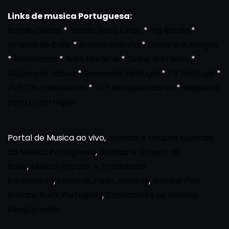
Links de musica Portuguesa:
Banda Celtas
*
Banda Nova Onda
*
Big Banda
*
Grupos de baile
*
Artista Rosinha
*
Canario e Amigos
*
Bombocas
*
Ruth Marlene
*
Quina Barreiros
*
Mudanças Lisboa
*
Removals Portugal
*
TV Portugal
*
JVP Churrasqueiras
*
JVP Recuperadores
*
Maquinas
para construção
Portal de Musica ao vivo,
Artistas e Grupos Musicais
da Musica Portuguesa
,
Bandas e Grupos de
baile
,
Musica Popular e Tradicional
Portuguesa
,
Fadistas, Fado, Artistas
,
Bandas Pop,
Bandas Rock Português
,
Cantadores ao desafio,
Desgarradas