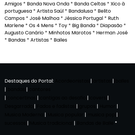
Amigos
*
Banda Nova Onda
*
Banda Celtas
*
Xico à
portuguesa
*
Artista Saúl
*
Bandalusa
*
Belito
Campos
*
José Malhoa
*
Jéssica Portugal
*
Ruth
Marlene
*
Os 4 Mens
*
Toy
*
Big Banda
*
Diapasão
*
Augusto Canário
*
Minhotos Marotos
*
Herman José
*
Bandas
*
Artistas
*
Bailes
Destaques do Portal:
Acordeonistas
|
artistas
|
bailes
|
bandas
|
cantores
|
concertinas
|
cantigas ao desafio
|
covers
|
Desgarrada
|
Fados e fadistas
|
grupos
|
Humor
|
Musica Moderna
|
Musica popular
|
musica pop
|
sucessos
|
Musica tradicional
|
Bandas de Baile
*