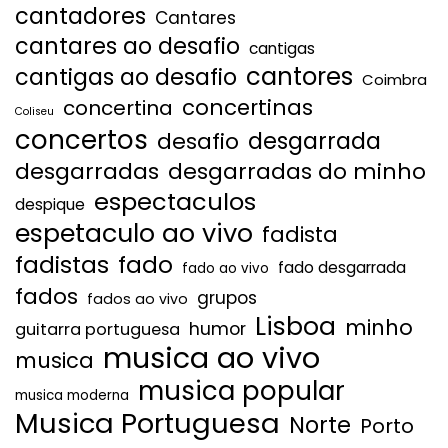
cantadores
Cantares
cantares ao desafio
cantigas
cantores
cantigas ao desafio
Coimbra
concertinas
concertina
Coliseu
concertos
desgarrada
desafio
desgarradas
desgarradas do minho
espectaculos
despique
espetaculo ao vivo
fadista
fadistas
fado
fado desgarrada
fado ao vivo
fados
grupos
fados ao vivo
Lisboa
minho
humor
guitarra portuguesa
musica ao vivo
musica
musica popular
musica moderna
Musica Portuguesa
Norte
Porto