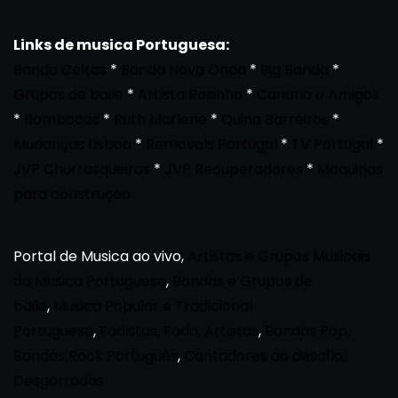
Links de musica Portuguesa:
Banda Celtas
*
Banda Nova Onda
*
Big Banda
*
Grupos de baile
*
Artista Rosinha
*
Canario e Amigos
*
Bombocas
*
Ruth Marlene
*
Quina Barreiros
*
Mudanças Lisboa
*
Removals Portugal
*
TV Portugal
*
JVP Churrasqueiras
*
JVP Recuperadores
*
Maquinas
para construção
Portal de Musica ao vivo,
Artistas e Grupos Musicais
da Musica Portuguesa
,
Bandas e Grupos de
baile
,
Musica Popular e Tradicional
Portuguesa
,
Fadistas, Fado, Artistas
,
Bandas Pop,
Bandas Rock Português
,
Cantadores ao desafio,
Desgarradas