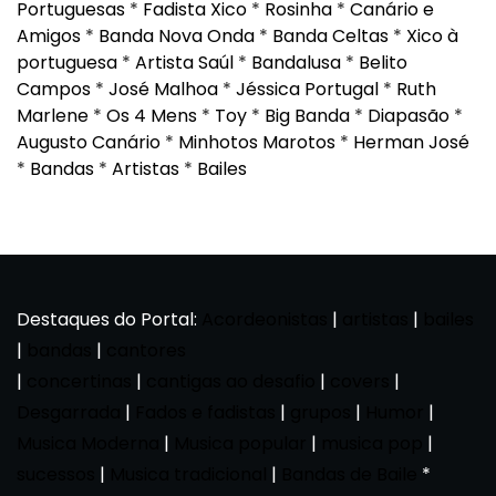
Portuguesas
*
Fadista Xico
*
Rosinha
*
Canário e
Amigos
*
Banda Nova Onda
*
Banda Celtas
*
Xico à
portuguesa
*
Artista Saúl
*
Bandalusa
*
Belito
Campos
*
José Malhoa
*
Jéssica Portugal
*
Ruth
Marlene
*
Os 4 Mens
*
Toy
*
Big Banda
*
Diapasão
*
Augusto Canário
*
Minhotos Marotos
*
Herman José
*
Bandas
*
Artistas
*
Bailes
Destaques do Portal:
Acordeonistas
|
artistas
|
bailes
|
bandas
|
cantores
|
concertinas
|
cantigas ao desafio
|
covers
|
Desgarrada
|
Fados e fadistas
|
grupos
|
Humor
|
Musica Moderna
|
Musica popular
|
musica pop
|
sucessos
|
Musica tradicional
|
Bandas de Baile
*