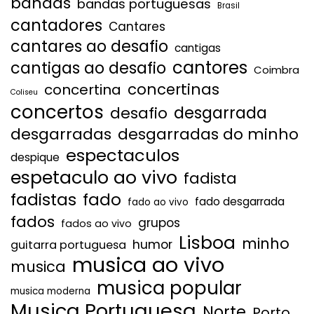
bandas
bandas portuguesas
Brasil
cantadores
Cantares
cantares ao desafio
cantigas
cantores
cantigas ao desafio
Coimbra
concertinas
concertina
Coliseu
concertos
desgarrada
desafio
desgarradas
desgarradas do minho
espectaculos
despique
espetaculo ao vivo
fadista
fadistas
fado
fado desgarrada
fado ao vivo
fados
grupos
fados ao vivo
Lisboa
minho
humor
guitarra portuguesa
musica ao vivo
musica
musica popular
musica moderna
Musica Portuguesa
Norte
Porto