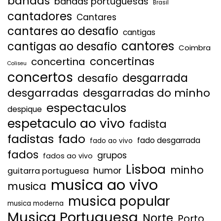
bandas
bandas portuguesas
Brasil
cantadores
Cantares
cantares ao desafio
cantigas
cantores
cantigas ao desafio
Coimbra
concertinas
concertina
Coliseu
concertos
desgarrada
desafio
desgarradas
desgarradas do minho
espectaculos
despique
espetaculo ao vivo
fadista
fadistas
fado
fado desgarrada
fado ao vivo
fados
grupos
fados ao vivo
Lisboa
minho
humor
guitarra portuguesa
musica ao vivo
musica
musica popular
musica moderna
Musica Portuguesa
Norte
Porto