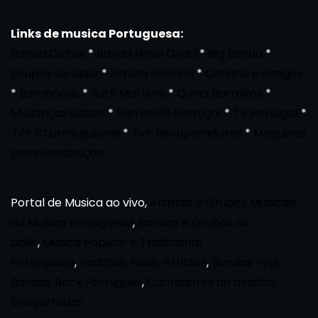
Links de musica Portuguesa:
Banda Celtas
*
Banda Nova Onda
*
Big Banda
*
Grupos de baile
*
Artista Rosinha
*
Canario e Amigos
*
Bombocas
*
Ruth Marlene
*
Quina Barreiros
*
Mudanças Lisboa
*
Removals Portugal
*
TV Portugal
*
JVP Churrasqueiras
*
JVP Recuperadores
*
Maquinas
para construção
Portal de Musica ao vivo,
Artistas e Grupos Musicais
da Musica Portuguesa
,
Bandas e Grupos de
baile
,
Musica Popular e Tradicional
Portuguesa
,
Fadistas, Fado, Artistas
,
Bandas Pop,
Bandas Rock Português
,
Cantadores ao desafio,
Desgarradas