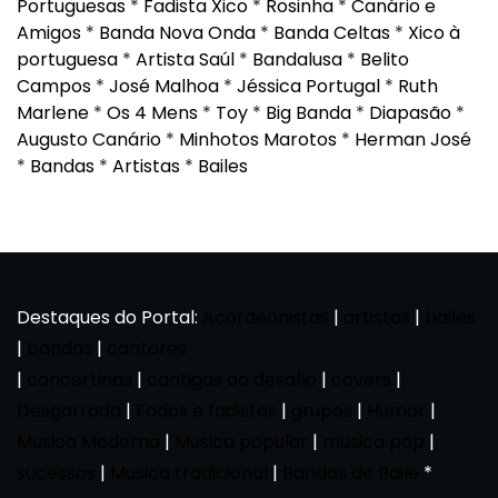
Portuguesas
*
Fadista Xico
*
Rosinha
*
Canário e
Amigos
*
Banda Nova Onda
*
Banda Celtas
*
Xico à
portuguesa
*
Artista Saúl
*
Bandalusa
*
Belito
Campos
*
José Malhoa
*
Jéssica Portugal
*
Ruth
Marlene
*
Os 4 Mens
*
Toy
*
Big Banda
*
Diapasão
*
Augusto Canário
*
Minhotos Marotos
*
Herman José
*
Bandas
*
Artistas
*
Bailes
Destaques do Portal:
Acordeonistas
|
artistas
|
bailes
|
bandas
|
cantores
|
concertinas
|
cantigas ao desafio
|
covers
|
Desgarrada
|
Fados e fadistas
|
grupos
|
Humor
|
Musica Moderna
|
Musica popular
|
musica pop
|
sucessos
|
Musica tradicional
|
Bandas de Baile
*