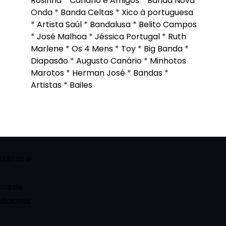
Rosinha
*
Canário e Amigos
*
Banda Nova
Onda
*
Banda Celtas
*
Xico à portuguesa
*
Artista Saúl
*
Bandalusa
*
Belito Campos
*
José Malhoa
*
Jéssica Portugal
*
Ruth
Marlene
*
Os 4 Mens
*
Toy
*
Big Banda
*
Diapasão
*
Augusto Canário
*
Minhotos
Marotos
*
Herman José
*
Bandas
*
Artistas
*
Bailes
rtistas e
pos de
dicional
,