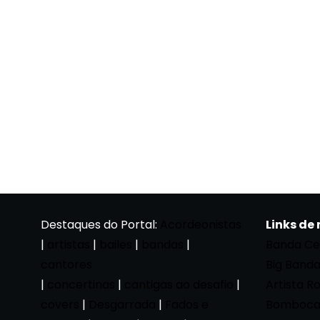
Destaques do Portal:
Acordeonistas
Links de
|
artistas
|
bailes
|
bandas
|
Banda Ce
cantores
Big Band
|
concertinas
|
cantigas ao desafio
|
Artista R
covers
|
Desgarrada
|
Fados e
Bomboca