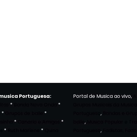
 musica Portuguesa:
Portal de Musica ao vivo,
A
ltas
*
Banda Nova Onda
*
Grupos Musicais da Musica
a
*
Grupos de baile
*
Portuguesa
,
Bandas e Gru
osinha
*
Canario e Amigos
*
baile
,
Musica Popular e Tra
s
*
Ruth Marlene
*
Quina
Portuguesa
,
Fadistas, Fado