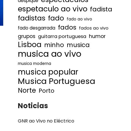
despique
espetaculo ao vivo
fadista
fadistas
fado
fado ao vivo
fados
fado desgarrada
fados ao vivo
humor
grupos
guitarra portuguesa
Lisboa
minho
musica
musica ao vivo
musica moderna
musica popular
Musica Portuguesa
Norte
Porto
Noticias
GNR ao Vivo no Eléctrico