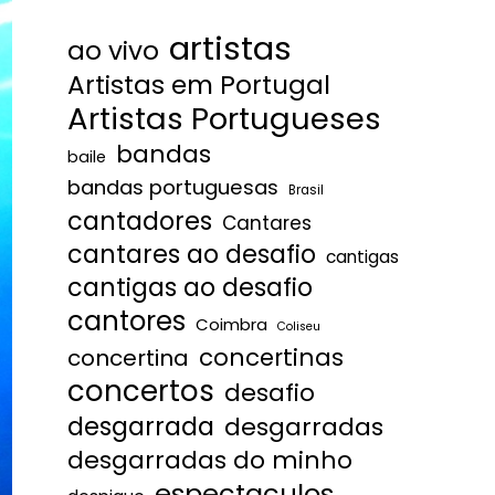
artistas
ao vivo
Artistas em Portugal
Artistas Portugueses
bandas
baile
bandas portuguesas
Brasil
cantadores
Cantares
cantares ao desafio
cantigas
cantigas ao desafio
cantores
Coimbra
Coliseu
concertinas
concertina
concertos
desafio
desgarrada
desgarradas
desgarradas do minho
espectaculos