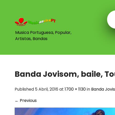
Skip
to
content
Musica Portuguesa, Popular,
Artistas, Bandas
Banda Jovisom, baile, To
Published 5 Abril, 2016 at
1700 × 1130
in
Banda Jovis
←
Previous