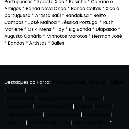
Portuguesas
*
Fadista Xico
*
Rosinha
*
Canário e
Amigos
*
Banda Nova Onda
*
Banda Celtas
*
Xico à
portuguesa
*
Artista Saúl
*
Bandalusa
*
Belito
Campos
*
José Malhoa
*
Jéssica Portugal
*
Ruth
Marlene
*
Os 4 Mens
*
Toy
*
Big Banda
*
Diapasão
*
Augusto Canário
*
Minhotos Marotos
*
Herman José
*
Bandas
*
Artistas
*
Bailes
Destaques do Portal:
Acordeonistas
|
artistas
|
bailes
|
bandas
|
cantores
|
concertinas
|
cantigas ao desafio
|
covers
|
Desgarrada
|
Fados e fadistas
|
grupos
|
Humor
|
Musica Moderna
|
Musica popular
|
musica pop
|
sucessos
|
Musica tradicional
|
Bandas de Baile
*