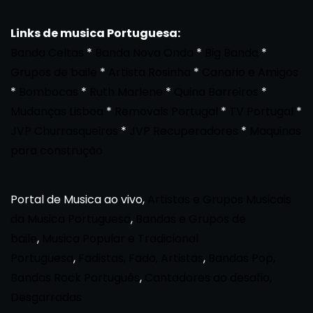
Links de musica Portuguesa:
Banda Celtas
*
Banda Nova Onda
*
Big Banda
*
Grupos de baile
*
Artista Rosinha
*
Canario e Amigos
*
Bombocas
*
Ruth Marlene
*
Quina Barreiros
*
Mudanças Lisboa
*
Removals Portugal
*
TV Portugal
*
JVP Churrasqueiras
*
JVP Recuperadores
*
Maquinas
para construção
Portal de Musica ao vivo,
Artistas e Grupos Musicais
da Musica Portuguesa
,
Bandas e Grupos de
baile
,
Musica Popular e Tradicional
Portuguesa
,
Fadistas, Fado, Artistas
,
Bandas Pop,
Bandas Rock Português
,
Cantadores ao desafio,
Desgarradas