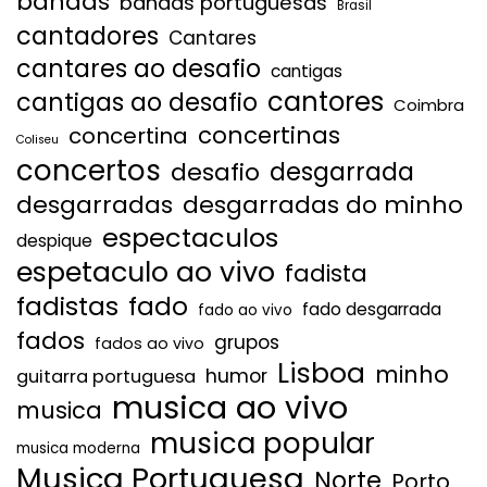
bandas
bandas portuguesas
Brasil
cantadores
Cantares
cantares ao desafio
cantigas
cantores
cantigas ao desafio
Coimbra
concertinas
concertina
Coliseu
concertos
desgarrada
desafio
desgarradas
desgarradas do minho
espectaculos
despique
espetaculo ao vivo
fadista
fadistas
fado
fado desgarrada
fado ao vivo
fados
grupos
fados ao vivo
Lisboa
minho
humor
guitarra portuguesa
musica ao vivo
musica
musica popular
musica moderna
Musica Portuguesa
Norte
Porto