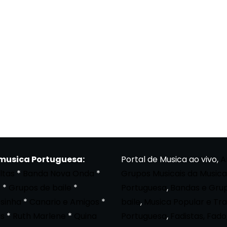
 musica Portuguesa:
Portal de Musica ao vivo,
A
ltas
*
Banda Nova Onda
*
Grupos Musicais da Musica
a
*
Grupos de baile
*
Portuguesa
,
Bandas e Gru
osinha
*
Canario e Amigos
*
baile
,
Musica Popular e Tra
s
*
Ruth Marlene
*
Quina
Portuguesa
,
Fadistas, Fado