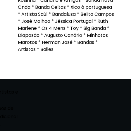
Rosinha
*
Canário e Amigos
*
Banda Nova
Onda
*
Banda Celtas
*
Xico à portuguesa
*
Artista Saúl
*
Bandalusa
*
Belito Campos
*
José Malhoa
*
Jéssica Portugal
*
Ruth
Marlene
*
Os 4 Mens
*
Toy
*
Big Banda
*
Diapasão
*
Augusto Canário
*
Minhotos
Marotos
*
Herman José
*
Bandas
*
Artistas
*
Bailes
rtistas e
pos de
dicional
,