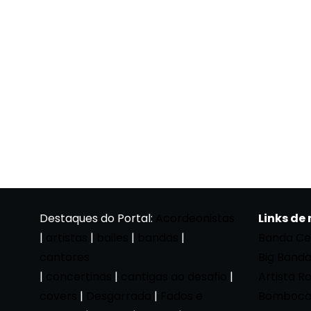
Destaques do Portal:
Acordeonistas
Links de
|
artistas
|
bailes
|
bandas
|
Banda Ce
cantores
Big Band
|
concertinas
|
cantigas ao desafio
|
Artista R
covers
|
Desgarrada
|
Fados e
Bomboca