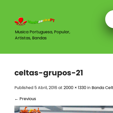
Skip
to
content
Musica Portuguesa, Popular,
Artistas, Bandas
celtas-grupos-21
Published 5 Abril, 2016 at
2000 × 1330
in
Banda Celt
←
Previous