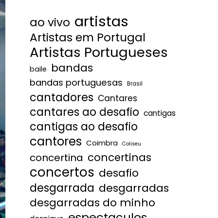
artistas
ao vivo
Artistas em Portugal
Artistas Portugueses
bandas
baile
bandas portuguesas
Brasil
cantadores
Cantares
cantares ao desafio
cantigas
cantigas ao desafio
cantores
Coimbra
Coliseu
concertinas
concertina
concertos
desafio
desgarrada
desgarradas
desgarradas do minho
espectaculos