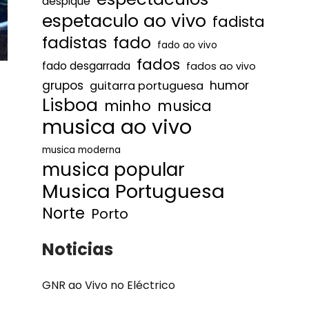
despique
espetaculo ao vivo
fadista
fadistas
fado
fado ao vivo
fados
fado desgarrada
fados ao vivo
humor
grupos
guitarra portuguesa
Lisboa
minho
musica
musica ao vivo
musica moderna
musica popular
Musica Portuguesa
Norte
Porto
Noticias
GNR ao Vivo no Eléctrico