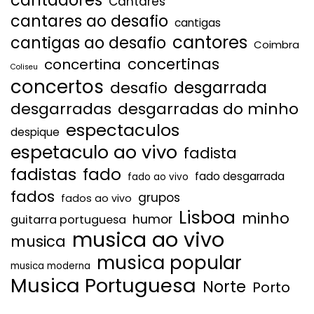
cantadores
Cantares
cantares ao desafio
cantigas
cantores
cantigas ao desafio
Coimbra
concertinas
concertina
Coliseu
concertos
desgarrada
desafio
desgarradas
desgarradas do minho
espectaculos
despique
espetaculo ao vivo
fadista
fadistas
fado
fado desgarrada
fado ao vivo
fados
grupos
fados ao vivo
Lisboa
minho
humor
guitarra portuguesa
musica ao vivo
musica
musica popular
musica moderna
Musica Portuguesa
Norte
Porto