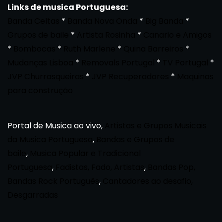
Links de musica Portuguesa:
Banda Celtas
*
Banda Nova Onda
*
Big Banda
*
Grupos de baile
*
Artista Rosinha
*
Canario e Amigos
*
Bombocas
*
Ruth Marlene
*
Quina Barreiros
*
Mudanças Lisboa
*
Removals Portugal
*
TV Portugal
*
JVP Churrasqueiras
*
JVP Recuperadores
*
Maquinas
para construção
Portal de Musica ao vivo,
Artistas e Grupos Musicais
da Musica Portuguesa
,
Bandas e Grupos de
baile
,
Musica Popular e Tradicional
Portuguesa
,
Fadistas, Fado, Artistas
,
Bandas Pop,
Bandas Rock Português
,
Cantadores ao desafio,
Desgarradas