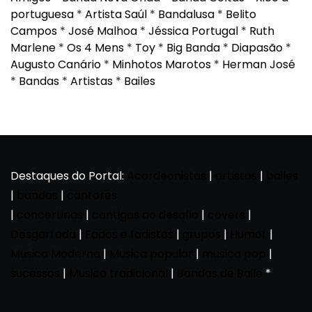
portuguesa
*
Artista Saúl
*
Bandalusa
*
Belito
Campos
*
José Malhoa
*
Jéssica Portugal
*
Ruth
Marlene
*
Os 4 Mens
*
Toy
*
Big Banda
*
Diapasão
*
Augusto Canário
*
Minhotos Marotos
*
Herman José
*
Bandas
*
Artistas
*
Bailes
Destaques do Portal:
Acordeonistas
|
artistas
|
bailes
|
bandas
|
cantores
|
concertinas
|
cantigas ao desafio
|
covers
|
Desgarrada
|
Fados e fadistas
|
grupos
|
Humor
|
Musica Moderna
|
Musica popular
|
musica pop
|
sucessos
|
Musica tradicional
|
Bandas de Baile
*