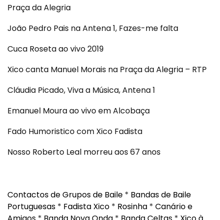
Praça da Alegria
João Pedro Pais na Antena 1, Fazes-me falta
Cuca Roseta ao vivo 2019
Xico canta Manuel Morais na Praça da Alegria – RTP
Cláudia Picado, Viva a Música, Antena 1
Emanuel Moura ao vivo em Alcobaça
Fado Humoristico com Xico Fadista
Nosso Roberto Leal morreu aos 67 anos
Contactos de Grupos de Baile
*
Bandas de Baile
Portuguesas
*
Fadista Xico
*
Rosinha
*
Canário e
Amigos
*
Banda Nova Onda
*
Banda Celtas
*
Xico à