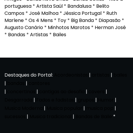
portuguesa
*
Artista Saúl
*
Bandalusa
*
Belito
Campos
*
José Malhoa
*
Jéssica Portugal
*
Ruth
Marlene
*
Os 4 Mens
*
Toy
*
Big Banda
*
Diapasão
*
Augusto Canário
*
Minhotos Marotos
*
Herman José
*
Bandas
*
Artistas
*
Bailes
Destaques do Portal:
Acordeonistas
|
artistas
|
bailes
|
bandas
|
cantores
|
concertinas
|
cantigas ao desafio
|
covers
|
Desgarrada
|
Fados e fadistas
|
grupos
|
Humor
|
Musica Moderna
|
Musica popular
|
musica pop
|
sucessos
|
Musica tradicional
|
Bandas de Baile
*