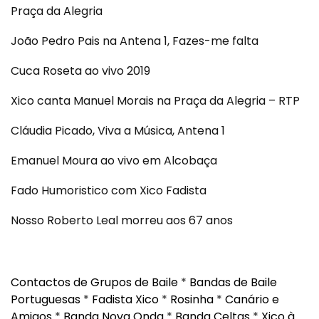
Praça da Alegria
João Pedro Pais na Antena 1, Fazes-me falta
Cuca Roseta ao vivo 2019
Xico canta Manuel Morais na Praça da Alegria – RTP
Cláudia Picado, Viva a Música, Antena 1
Emanuel Moura ao vivo em Alcobaça
Fado Humoristico com Xico Fadista
Nosso Roberto Leal morreu aos 67 anos
Contactos de Grupos de Baile
*
Bandas de Baile
Portuguesas
*
Fadista Xico
*
Rosinha
*
Canário e
Amigos
*
Banda Nova Onda
*
Banda Celtas
*
Xico à