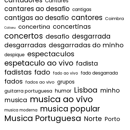
cantadores
Cantares
cantares ao desafio
cantigas
cantores
cantigas ao desafio
Coimbra
concertinas
concertina
Coliseu
concertos
desgarrada
desafio
desgarradas
desgarradas do minho
espectaculos
despique
espetaculo ao vivo
fadista
fadistas
fado
fado desgarrada
fado ao vivo
fados
grupos
fados ao vivo
Lisboa
minho
humor
guitarra portuguesa
musica ao vivo
musica
musica popular
musica moderna
Musica Portuguesa
Norte
Porto