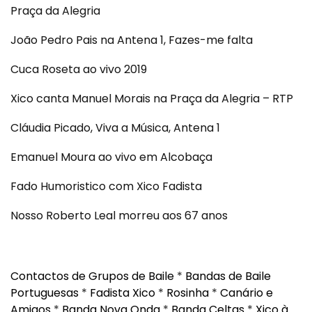
Praça da Alegria
João Pedro Pais na Antena 1, Fazes-me falta
Cuca Roseta ao vivo 2019
Xico canta Manuel Morais na Praça da Alegria – RTP
Cláudia Picado, Viva a Música, Antena 1
Emanuel Moura ao vivo em Alcobaça
Fado Humoristico com Xico Fadista
Nosso Roberto Leal morreu aos 67 anos
Contactos de Grupos de Baile
*
Bandas de Baile
Portuguesas
*
Fadista Xico
*
Rosinha
*
Canário e
Amigos
*
Banda Nova Onda
*
Banda Celtas
*
Xico à