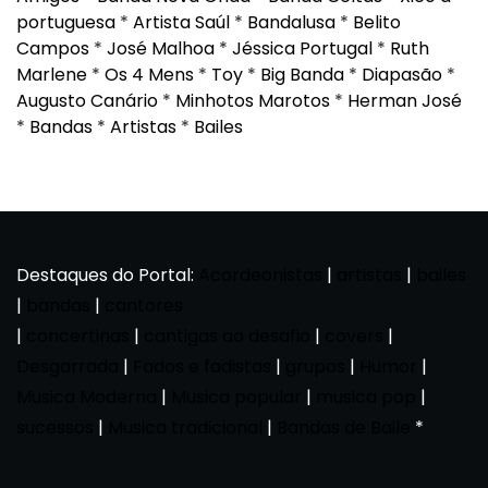
portuguesa
*
Artista Saúl
*
Bandalusa
*
Belito
Campos
*
José Malhoa
*
Jéssica Portugal
*
Ruth
Marlene
*
Os 4 Mens
*
Toy
*
Big Banda
*
Diapasão
*
Augusto Canário
*
Minhotos Marotos
*
Herman José
*
Bandas
*
Artistas
*
Bailes
Destaques do Portal:
Acordeonistas
|
artistas
|
bailes
|
bandas
|
cantores
|
concertinas
|
cantigas ao desafio
|
covers
|
Desgarrada
|
Fados e fadistas
|
grupos
|
Humor
|
Musica Moderna
|
Musica popular
|
musica pop
|
sucessos
|
Musica tradicional
|
Bandas de Baile
*