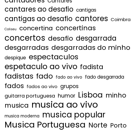
Cantares
cantares ao desafio
cantigas
cantores
cantigas ao desafio
Coimbra
concertinas
concertina
Coliseu
concertos
desgarrada
desafio
desgarradas
desgarradas do minho
espectaculos
despique
espetaculo ao vivo
fadista
fadistas
fado
fado desgarrada
fado ao vivo
fados
grupos
fados ao vivo
Lisboa
minho
humor
guitarra portuguesa
musica ao vivo
musica
musica popular
musica moderna
Musica Portuguesa
Norte
Porto