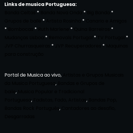
Links de musica Portuguesa:
Banda Celtas
*
Banda Nova Onda
*
Big Banda
*
Grupos de baile
*
Artista Rosinha
*
Canario e Amigos
*
Bombocas
*
Ruth Marlene
*
Quina Barreiros
*
Mudanças Lisboa
*
Removals Portugal
*
TV Portugal
*
JVP Churrasqueiras
*
JVP Recuperadores
*
Maquinas
para construção
Portal de Musica ao vivo,
Artistas e Grupos Musicais
da Musica Portuguesa
,
Bandas e Grupos de
baile
,
Musica Popular e Tradicional
Portuguesa
,
Fadistas, Fado, Artistas
,
Bandas Pop,
Bandas Rock Português
,
Cantadores ao desafio,
Desgarradas