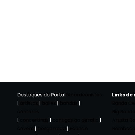
Destaques do Portal:
Acordeonistas
Links de
|
artistas
|
bailes
|
bandas
|
Banda Ce
cantores
Big Band
|
concertinas
|
cantigas ao desafio
|
Artista R
covers
|
Desgarrada
|
Fados e
Bomboca