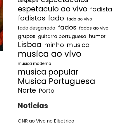
despique
espetaculo ao vivo
fadista
fadistas
fado
fado ao vivo
fados
fado desgarrada
fados ao vivo
humor
grupos
guitarra portuguesa
Lisboa
minho
musica
musica ao vivo
musica moderna
musica popular
Musica Portuguesa
Norte
Porto
Noticias
GNR ao Vivo no Eléctrico