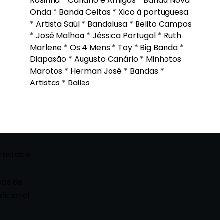
Rosinha
*
Canário e Amigos
*
Banda Nova
Onda
*
Banda Celtas
*
Xico à portuguesa
*
Artista Saúl
*
Bandalusa
*
Belito Campos
*
José Malhoa
*
Jéssica Portugal
*
Ruth
Marlene
*
Os 4 Mens
*
Toy
*
Big Banda
*
Diapasão
*
Augusto Canário
*
Minhotos
Marotos
*
Herman José
*
Bandas
*
Artistas
*
Bailes
rtistas e
pos de
dicional
,