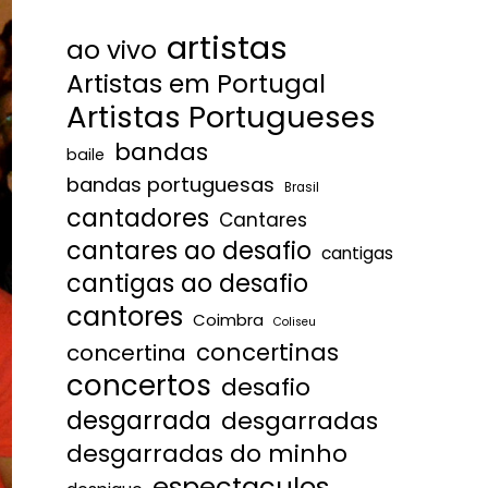
artistas
ao vivo
Artistas em Portugal
Artistas Portugueses
bandas
baile
bandas portuguesas
Brasil
cantadores
Cantares
cantares ao desafio
cantigas
cantigas ao desafio
cantores
Coimbra
Coliseu
concertinas
concertina
concertos
desafio
desgarrada
desgarradas
desgarradas do minho
espectaculos