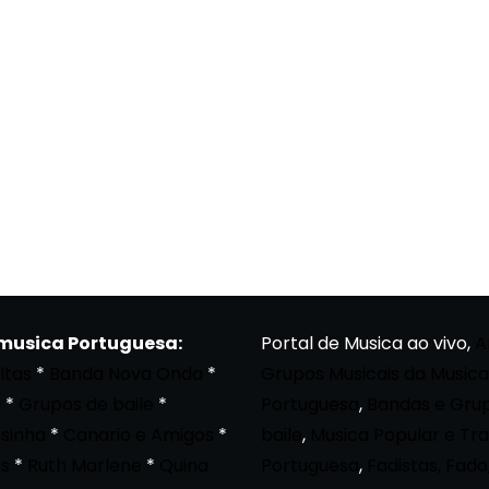
 musica Portuguesa:
Portal de Musica ao vivo,
A
ltas
*
Banda Nova Onda
*
Grupos Musicais da Musica
a
*
Grupos de baile
*
Portuguesa
,
Bandas e Gru
osinha
*
Canario e Amigos
*
baile
,
Musica Popular e Tra
s
*
Ruth Marlene
*
Quina
Portuguesa
,
Fadistas, Fado