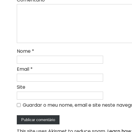
Nome
*
Email
*
Site
Guardar o meu nome, email e site neste naveg
This site uses Akismet to reduce spam.
Learn how