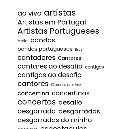
artistas
ao vivo
Artistas em Portugal
Artistas Portugueses
bandas
baile
bandas portuguesas
Brasil
cantadores
Cantares
cantares ao desafio
cantigas
cantigas ao desafio
cantores
Coimbra
Coliseu
concertinas
concertina
concertos
desafio
desgarrada
desgarradas
desgarradas do minho
espectaculos