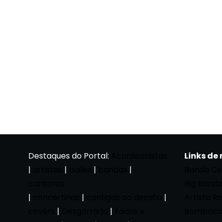
Destaques do Portal:
Acordeonistas
Links de
|
artistas
|
bailes
|
bandas
|
Banda Ce
cantores
Big Band
|
concertinas
|
cantigas ao desafio
|
Artista R
covers
|
Desgarrada
|
Fados e
Bomboca