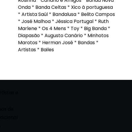
Rosinha
*
Canário e Amigos
*
Banda Nova
Onda
*
Banda Celtas
*
Xico à portuguesa
*
Artista Saúl
*
Bandalusa
*
Belito Campos
*
José Malhoa
*
Jéssica Portugal
*
Ruth
Marlene
*
Os 4 Mens
*
Toy
*
Big Banda
*
Diapasão
*
Augusto Canário
*
Minhotos
Marotos
*
Herman José
*
Bandas
*
Artistas
*
Bailes
rtistas e
pos de
dicional
,