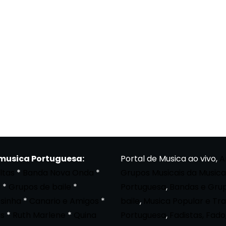
 musica Portuguesa:
Portal de Musica ao vivo,
A
ltas
*
Banda Nova Onda
*
Grupos Musicais da Musica
a
*
Grupos de baile
*
Portuguesa
,
Bandas e Gru
osinha
*
Canario e Amigos
*
baile
,
Musica Popular e Tra
s
*
Ruth Marlene
*
Quina
Portuguesa
,
Fadistas, Fado