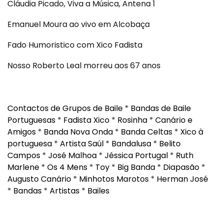
Cláudia Picado, Viva a Música, Antena 1
Emanuel Moura ao vivo em Alcobaça
Fado Humoristico com Xico Fadista
Nosso Roberto Leal morreu aos 67 anos
Contactos de Grupos de Baile
*
Bandas de Baile
Portuguesas
*
Fadista Xico
*
Rosinha
*
Canário e
Amigos
*
Banda Nova Onda
*
Banda Celtas
*
Xico à
portuguesa
*
Artista Saúl
*
Bandalusa
*
Belito
Campos
*
José Malhoa
*
Jéssica Portugal
*
Ruth
Marlene
*
Os 4 Mens
*
Toy
*
Big Banda
*
Diapasão
*
Augusto Canário
*
Minhotos Marotos
*
Herman José
*
Bandas
*
Artistas
*
Bailes