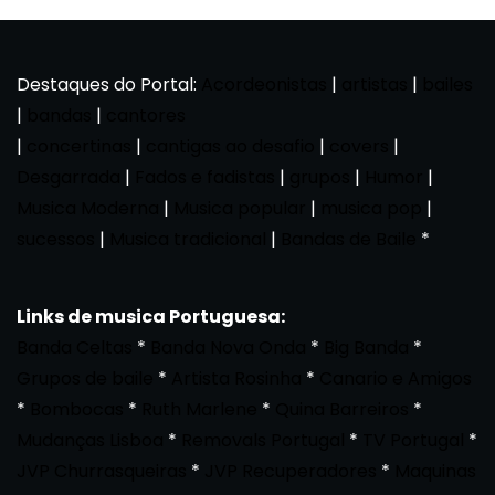
Destaques do Portal:
Acordeonistas
|
artistas
|
bailes
|
bandas
|
cantores
|
concertinas
|
cantigas ao desafio
|
covers
|
Desgarrada
|
Fados e fadistas
|
grupos
|
Humor
|
Musica Moderna
|
Musica popular
|
musica pop
|
sucessos
|
Musica tradicional
|
Bandas de Baile
*
Links de musica Portuguesa:
Banda Celtas
*
Banda Nova Onda
*
Big Banda
*
Grupos de baile
*
Artista Rosinha
*
Canario e Amigos
*
Bombocas
*
Ruth Marlene
*
Quina Barreiros
*
Mudanças Lisboa
*
Removals Portugal
*
TV Portugal
*
JVP Churrasqueiras
*
JVP Recuperadores
*
Maquinas