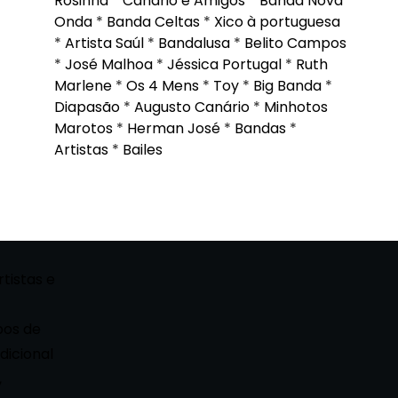
Rosinha
*
Canário e Amigos
*
Banda Nova
Onda
*
Banda Celtas
*
Xico à portuguesa
*
Artista Saúl
*
Bandalusa
*
Belito Campos
*
José Malhoa
*
Jéssica Portugal
*
Ruth
Marlene
*
Os 4 Mens
*
Toy
*
Big Banda
*
Diapasão
*
Augusto Canário
*
Minhotos
Marotos
*
Herman José
*
Bandas
*
Artistas
*
Bailes
rtistas e
pos de
dicional
,