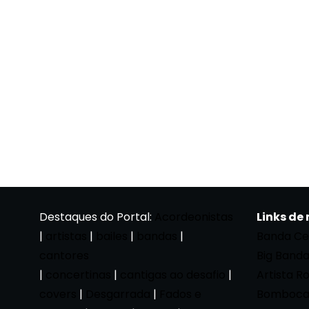
Destaques do Portal:
Acordeonistas
Links de
|
artistas
|
bailes
|
bandas
|
Banda Ce
cantores
Big Band
|
concertinas
|
cantigas ao desafio
|
Artista R
covers
|
Desgarrada
|
Fados e
Bomboca