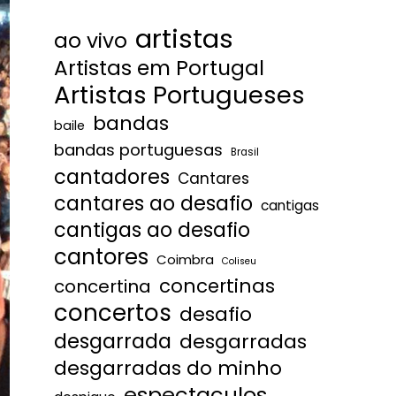
artistas
ao vivo
Artistas em Portugal
Artistas Portugueses
bandas
baile
bandas portuguesas
Brasil
cantadores
Cantares
cantares ao desafio
cantigas
cantigas ao desafio
cantores
Coimbra
Coliseu
concertinas
concertina
concertos
desafio
desgarrada
desgarradas
desgarradas do minho
espectaculos