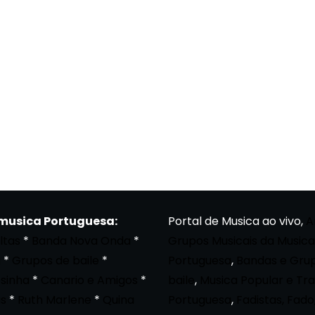
 musica Portuguesa:
Portal de Musica ao vivo,
A
ltas
*
Banda Nova Onda
*
Grupos Musicais da Musica
a
*
Grupos de baile
*
Portuguesa
,
Bandas e Gru
osinha
*
Canario e Amigos
*
baile
,
Musica Popular e Tra
s
*
Ruth Marlene
*
Quina
Portuguesa
,
Fadistas, Fado