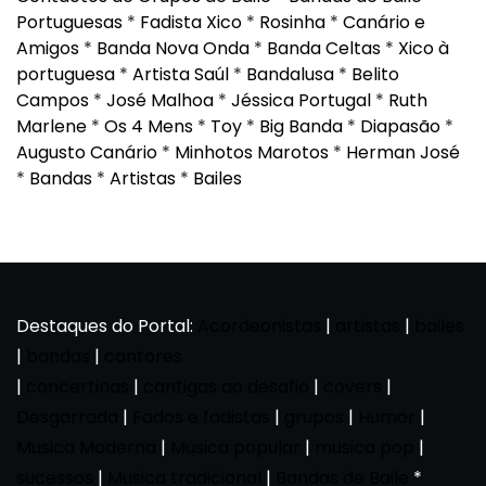
Portuguesas
*
Fadista Xico
*
Rosinha
*
Canário e
Amigos
*
Banda Nova Onda
*
Banda Celtas
*
Xico à
portuguesa
*
Artista Saúl
*
Bandalusa
*
Belito
Campos
*
José Malhoa
*
Jéssica Portugal
*
Ruth
Marlene
*
Os 4 Mens
*
Toy
*
Big Banda
*
Diapasão
*
Augusto Canário
*
Minhotos Marotos
*
Herman José
*
Bandas
*
Artistas
*
Bailes
Destaques do Portal:
Acordeonistas
|
artistas
|
bailes
|
bandas
|
cantores
|
concertinas
|
cantigas ao desafio
|
covers
|
Desgarrada
|
Fados e fadistas
|
grupos
|
Humor
|
Musica Moderna
|
Musica popular
|
musica pop
|
sucessos
|
Musica tradicional
|
Bandas de Baile
*