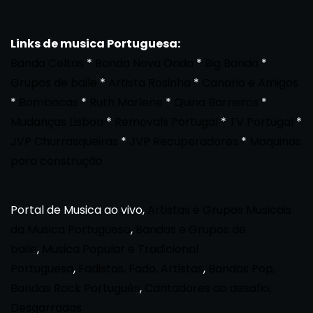
Links de musica Portuguesa:
Banda Celtas
*
Banda Nova Onda
*
Big Banda
*
Grupos de baile
*
Artista Rosinha
*
Canario e Amigos
*
Bombocas
*
Ruth Marlene
*
Quina Barreiros
*
Mudanças Lisboa
*
Removals Portugal
*
TV Portugal
*
JVP Churrasqueiras
*
JVP Recuperadores
*
Maquinas
para construção
Portal de Musica ao vivo,
Artistas e Grupos Musicais
da Musica Portuguesa
,
Bandas e Grupos de
baile
,
Musica Popular e Tradicional
Portuguesa
,
Fadistas, Fado, Artistas
,
Bandas Pop,
Bandas Rock Português
,
Cantadores ao desafio,
Desgarradas