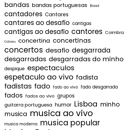
bandas
bandas portuguesas
Brasil
cantadores
Cantares
cantares ao desafio
cantigas
cantores
cantigas ao desafio
Coimbra
concertinas
concertina
Coliseu
concertos
desgarrada
desafio
desgarradas
desgarradas do minho
espectaculos
despique
espetaculo ao vivo
fadista
fadistas
fado
fado desgarrada
fado ao vivo
fados
grupos
fados ao vivo
Lisboa
minho
humor
guitarra portuguesa
musica ao vivo
musica
musica popular
musica moderna