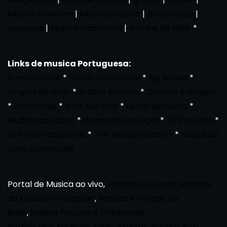
Musica Moderna
|
Musica popular
|
musica pop
|
sucessos
|
Musica tradicional
|
Bandas de Baile
*
Links de musica Portuguesa:
Banda Celtas
*
Banda Nova Onda
*
Big Banda
*
Grupos de baile
*
Artista Rosinha
*
Canario e Amigos
*
Bombocas
*
Ruth Marlene
*
Quina Barreiros
*
Mudanças Lisboa
*
Removals Portugal
*
TV Portugal
*
JVP Churrasqueiras
*
JVP Recuperadores
*
Maquinas
para construção
Portal de Musica ao vivo,
Artistas e Grupos Musicais
da Musica Portuguesa
,
Bandas e Grupos de
baile
,
Musica Popular e Tradicional
Portuguesa
,
Fadistas, Fado, Artistas
,
Bandas Pop,