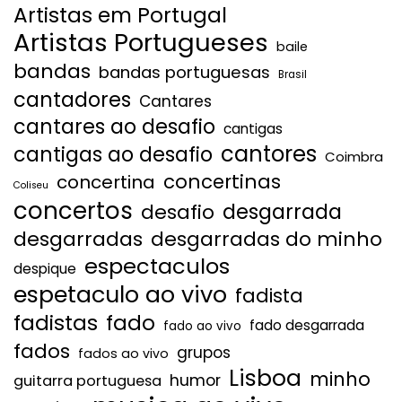
Artistas em Portugal
Artistas Portugueses
baile
bandas
bandas portuguesas
Brasil
cantadores
Cantares
cantares ao desafio
cantigas
cantores
cantigas ao desafio
Coimbra
concertinas
concertina
Coliseu
concertos
desgarrada
desafio
desgarradas
desgarradas do minho
espectaculos
despique
espetaculo ao vivo
fadista
fadistas
fado
fado desgarrada
fado ao vivo
fados
grupos
fados ao vivo
Lisboa
minho
humor
guitarra portuguesa