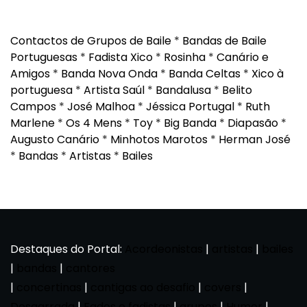
Contactos de Grupos de Baile
*
Bandas de Baile
Portuguesas
*
Fadista Xico
*
Rosinha
*
Canário e
Amigos
*
Banda Nova Onda
*
Banda Celtas
*
Xico à
portuguesa
*
Artista Saúl
*
Bandalusa
*
Belito
Campos
*
José Malhoa
*
Jéssica Portugal
*
Ruth
Marlene
*
Os 4 Mens
*
Toy
*
Big Banda
*
Diapasão
*
Augusto Canário
*
Minhotos Marotos
*
Herman José
*
Bandas
*
Artistas
*
Bailes
Destaques do Portal:
Acordeonistas
|
artistas
|
bailes
|
bandas
|
cantores
|
concertinas
|
cantigas ao desafio
|
covers
|
Desgarrada
|
Fados e fadistas
|
grupos
|
Humor
|