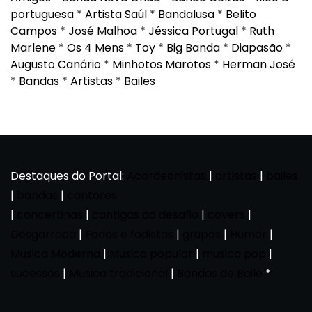
portuguesa
*
Artista Saúl
*
Bandalusa
*
Belito
Campos
*
José Malhoa
*
Jéssica Portugal
*
Ruth
Marlene
*
Os 4 Mens
*
Toy
*
Big Banda
*
Diapasão
*
Augusto Canário
*
Minhotos Marotos
*
Herman José
*
Bandas
*
Artistas
*
Bailes
Destaques do Portal:
Acordeonistas
|
artistas
|
bailes
|
bandas
|
cantores
|
concertinas
|
cantigas ao desafio
|
covers
|
Desgarrada
|
Fados e fadistas
|
grupos
|
Humor
|
Musica Moderna
|
Musica popular
|
musica pop
|
sucessos
|
Musica tradicional
|
Bandas de Baile
*