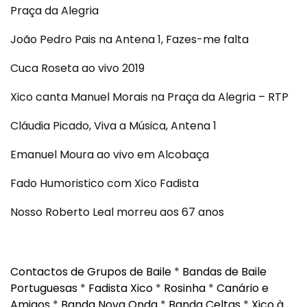
Praça da Alegria
João Pedro Pais na Antena 1, Fazes-me falta
Cuca Roseta ao vivo 2019
Xico canta Manuel Morais na Praça da Alegria – RTP
Cláudia Picado, Viva a Música, Antena 1
Emanuel Moura ao vivo em Alcobaça
Fado Humoristico com Xico Fadista
Nosso Roberto Leal morreu aos 67 anos
Contactos de Grupos de Baile
*
Bandas de Baile
Portuguesas
*
Fadista Xico
*
Rosinha
*
Canário e
Amigos
*
Banda Nova Onda
*
Banda Celtas
*
Xico à