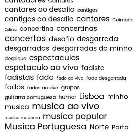
cantadores
Cantares
cantares ao desafio
cantigas
cantores
cantigas ao desafio
Coimbra
concertinas
concertina
Coliseu
concertos
desgarrada
desafio
desgarradas
desgarradas do minho
espectaculos
despique
espetaculo ao vivo
fadista
fadistas
fado
fado desgarrada
fado ao vivo
fados
grupos
fados ao vivo
Lisboa
minho
humor
guitarra portuguesa
musica ao vivo
musica
musica popular
musica moderna
Musica Portuguesa
Norte
Porto