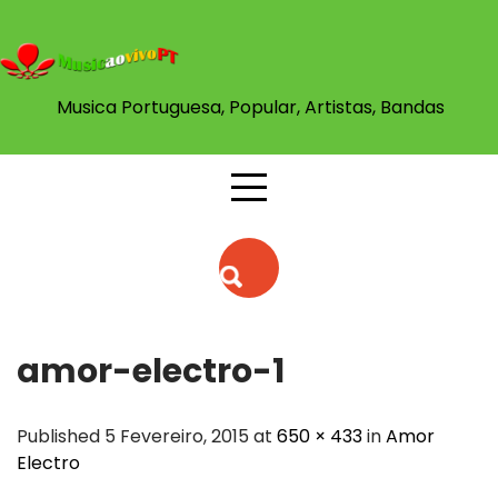
Skip
to
content
Musica Portuguesa, Popular, Artistas, Bandas
amor-electro-1
Published 5 Fevereiro, 2015 at
650 × 433
in
Amor
Electro