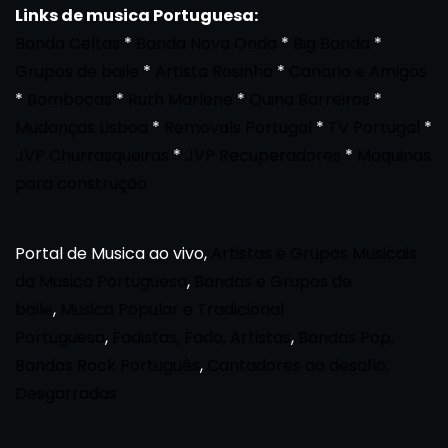
Links de musica Portuguesa:
Banda Celtas
*
Banda Nova Onda
*
Big Banda
*
Grupos de baile
*
Artista Rosinha
*
Canario e Amigos
*
Bombocas
*
Ruth Marlene
*
Quina Barreiros
*
Mudanças Lisboa
*
Removals Portugal
*
TV Portugal
*
JVP Churrasqueiras
*
JVP Recuperadores
*
Maquinas
para construção
Portal de Musica ao vivo,
Artistas e Grupos Musicais
da Musica Portuguesa
,
Bandas e Grupos de
baile
,
Musica Popular e Tradicional
Portuguesa
,
Fadistas, Fado, Artistas
,
Bandas Pop,
Bandas Rock Português
,
Cantadores ao desafio,
Desgarradas