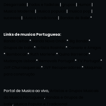
Desgarrada
|
Fados e fadistas
|
grupos
|
Humor
|
Musica Moderna
|
Musica popular
|
musica pop
|
sucessos
|
Musica tradicional
|
Bandas de Baile
*
Links de musica Portuguesa:
Banda Celtas
*
Banda Nova Onda
*
Big Banda
*
Grupos de baile
*
Artista Rosinha
*
Canario e Amigos
*
Bombocas
*
Ruth Marlene
*
Quina Barreiros
*
Mudanças Lisboa
*
Removals Portugal
*
TV Portugal
*
JVP Churrasqueiras
*
JVP Recuperadores
*
Maquinas
para construção
Portal de Musica ao vivo,
Artistas e Grupos Musicais
da Musica Portuguesa
,
Bandas e Grupos de
baile
,
Musica Popular e Tradicional