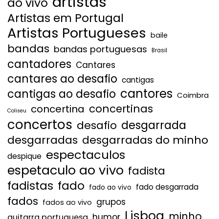
artistas
ao vivo
Artistas em Portugal
Artistas Portugueses
baile
bandas
bandas portuguesas
Brasil
cantadores
Cantares
cantares ao desafio
cantigas
cantores
cantigas ao desafio
Coimbra
concertinas
concertina
Coliseu
concertos
desgarrada
desafio
desgarradas
desgarradas do minho
espectaculos
despique
espetaculo ao vivo
fadista
fadistas
fado
fado desgarrada
fado ao vivo
fados
grupos
fados ao vivo
Lisboa
minho
humor
guitarra portuguesa