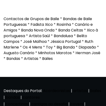
Contactos de Grupos de Baile
*
Bandas de Baile
Portuguesas
*
Fadista Xico
*
Rosinha
*
Canário e
Amigos
*
Banda Nova Onda
*
Banda Celtas
*
Xico à
portuguesa
*
Artista Saúl
*
Bandalusa
*
Belito
Campos
*
José Malhoa
*
Jéssica Portugal
*
Ruth
Marlene
*
Os 4 Mens
*
Toy
*
Big Banda
*
Diapasão
*
Augusto Canário
*
Minhotos Marotos
*
Herman José
*
Bandas
*
Artistas
*
Bailes
Destaques do Portal:
Acordeonistas
|
artistas
|
bailes
|
bandas
|
cantores
|
concertinas
|
cantigas ao desafio
|
covers
|