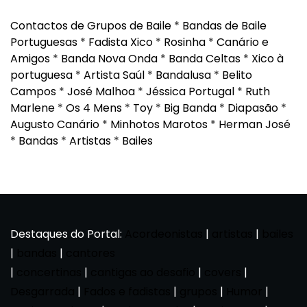
Contactos de Grupos de Baile
*
Bandas de Baile
Portuguesas
*
Fadista Xico
*
Rosinha
*
Canário e
Amigos
*
Banda Nova Onda
*
Banda Celtas
*
Xico à
portuguesa
*
Artista Saúl
*
Bandalusa
*
Belito
Campos
*
José Malhoa
*
Jéssica Portugal
*
Ruth
Marlene
*
Os 4 Mens
*
Toy
*
Big Banda
*
Diapasão
*
Augusto Canário
*
Minhotos Marotos
*
Herman José
*
Bandas
*
Artistas
*
Bailes
Destaques do Portal:
Acordeonistas
|
artistas
|
bailes
|
bandas
|
cantores
|
concertinas
|
cantigas ao desafio
|
covers
|
Desgarrada
|
Fados e fadistas
|
grupos
|
Humor
|