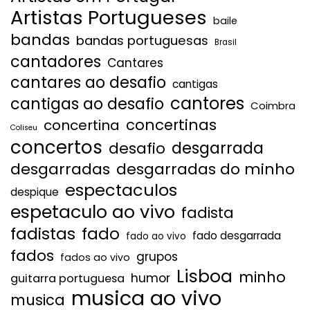
Artistas Portugueses
baile
bandas
bandas portuguesas
Brasil
cantadores
Cantares
cantares ao desafio
cantigas
cantores
cantigas ao desafio
Coimbra
concertinas
concertina
Coliseu
concertos
desgarrada
desafio
desgarradas
desgarradas do minho
espectaculos
despique
espetaculo ao vivo
fadista
fadistas
fado
fado desgarrada
fado ao vivo
fados
grupos
fados ao vivo
Lisboa
minho
humor
guitarra portuguesa
musica ao vivo
musica