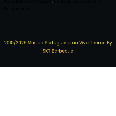
Bandas Rock Português
,
Cantadores ao desafio,
Desgarradas
2010/2025 Musica Portuguesa ao Vivo Theme By
SKT Barbecue