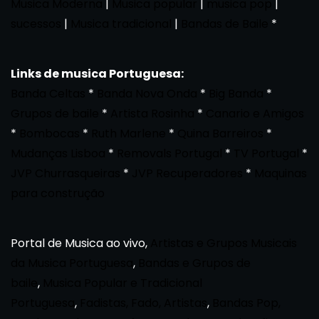
Musica Moderna
|
Musica popular
|
musica pop
|
sucessos
|
Musica tradicional
|
Bandas de Baile
*
Links de musica Portuguesa:
Banda Celtas
*
Banda Nova Onda
*
Big Banda
*
Grupos de baile
*
Artista Rosinha
*
Canario e Amigos
*
Bombocas
*
Ruth Marlene
*
Quina Barreiros
*
Mudanças Lisboa
*
Removals Portugal
*
TV Portugal
*
JVP Churrasqueiras
*
JVP Recuperadores
*
Maquinas
para construção
Portal de Musica ao vivo,
Artistas e Grupos Musicais
da Musica Portuguesa
,
Bandas e Grupos de
baile
,
Musica Popular e Tradicional
Portuguesa
,
Fadistas, Fado, Artistas
,
Bandas Pop,