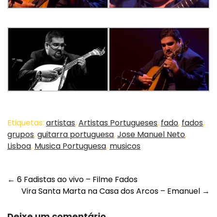
Etiquetas:
artistas
,
Artistas Portugueses
,
fado
,
fados
,
grupos
,
guitarra portuguesa
,
Jose Manuel Neto
,
Lisboa
,
Musica Portuguesa
,
musicos
Post
←
6 Fadistas ao vivo – Filme Fados
Vira Santa Marta na Casa dos Arcos – Emanuel
→
navigation
Deixe um comentário