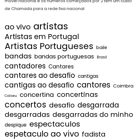
móvel nacional e os números começados por 2 têm um custo
de Chamada para a rede fixa nacional
artistas
ao vivo
Artistas em Portugal
Artistas Portugueses
baile
bandas
bandas portuguesas
Brasil
cantadores
Cantares
cantares ao desafio
cantigas
cantores
cantigas ao desafio
Coimbra
concertinas
concertina
Coliseu
concertos
desgarrada
desafio
desgarradas
desgarradas do minho
espectaculos
despique
espetaculo ao vivo
fadista