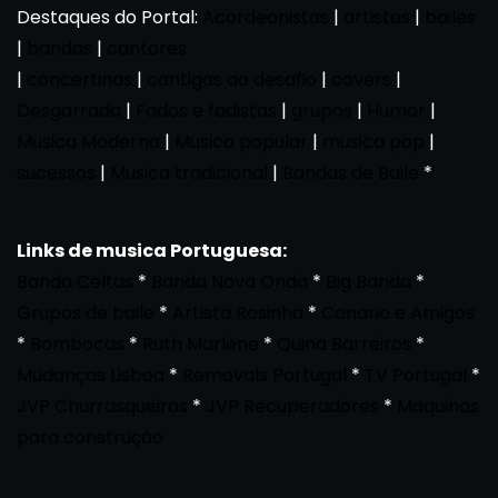
Destaques do Portal:
Acordeonistas
|
artistas
|
bailes
|
bandas
|
cantores
|
concertinas
|
cantigas ao desafio
|
covers
|
Desgarrada
|
Fados e fadistas
|
grupos
|
Humor
|
Musica Moderna
|
Musica popular
|
musica pop
|
sucessos
|
Musica tradicional
|
Bandas de Baile
*
Links de musica Portuguesa:
Banda Celtas
*
Banda Nova Onda
*
Big Banda
*
Grupos de baile
*
Artista Rosinha
*
Canario e Amigos
*
Bombocas
*
Ruth Marlene
*
Quina Barreiros
*
Mudanças Lisboa
*
Removals Portugal
*
TV Portugal
*
JVP Churrasqueiras
*
JVP Recuperadores
*
Maquinas
para construção