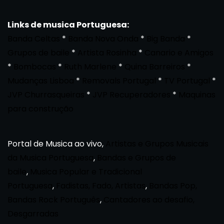
Links de musica Portuguesa:
Banda Celtas
*
Banda Nova Onda
*
Big Banda
*
Grupos de baile
*
Artista Rosinha
*
Canario e Amigos
*
Bombocas
*
Ruth Marlene
*
Quina Barreiros
*
Mudanças Lisboa
*
Removals Portugal
*
TV Portugal
*
JVP Churrasqueiras
*
JVP Recuperadores
*
Maquinas
para construção
Portal de Musica ao vivo,
Artistas e Grupos Musicais
da Musica Portuguesa
,
Bandas e Grupos de
baile
,
Musica Popular e Tradicional
Portuguesa
,
Fadistas, Fado, Artistas
,
Bandas Pop,
Bandas Rock Português
,
Cantadores ao desafio,
Desgarradas