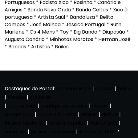
Portuguesas
*
Fadista Xico
*
Rosinha
*
Canário e
Amigos
*
Banda Nova Onda
*
Banda Celtas
*
Xico à
portuguesa
*
Artista Saúl
*
Bandalusa
*
Belito
Campos
*
José Malhoa
*
Jéssica Portugal
*
Ruth
Marlene
*
Os 4 Mens
*
Toy
*
Big Banda
*
Diapasão
*
Augusto Canário
*
Minhotos Marotos
*
Herman José
*
Bandas
*
Artistas
*
Bailes
Destaques do Portal:
Acordeonistas
|
artistas
|
bailes
|
bandas
|
cantores
|
concertinas
|
cantigas ao desafio
|
covers
|
Desgarrada
|
Fados e fadistas
|
grupos
|
Humor
|
Musica Moderna
|
Musica popular
|
musica pop
|
sucessos
|
Musica tradicional
|
Bandas de Baile
*