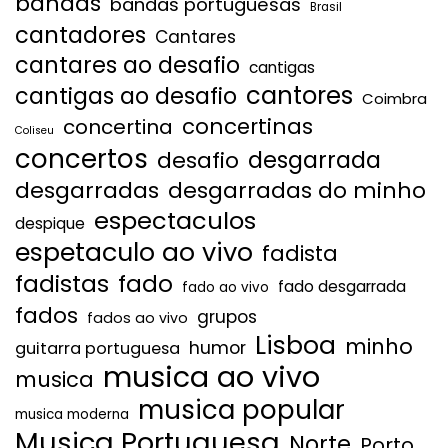
bandas
bandas portuguesas
Brasil
cantadores
Cantares
cantares ao desafio
cantigas
cantores
cantigas ao desafio
Coimbra
concertinas
concertina
Coliseu
concertos
desgarrada
desafio
desgarradas
desgarradas do minho
espectaculos
despique
espetaculo ao vivo
fadista
fadistas
fado
fado desgarrada
fado ao vivo
fados
grupos
fados ao vivo
Lisboa
minho
humor
guitarra portuguesa
musica ao vivo
musica
musica popular
musica moderna
Musica Portuguesa
Norte
Porto