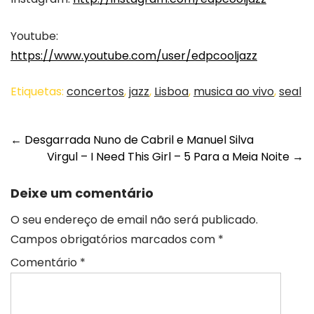
Youtube:
https://www.youtube.com/user/edpcooljazz
Etiquetas:
concertos
,
jazz
,
Lisboa
,
musica ao vivo
,
seal
Post
←
Desgarrada Nuno de Cabril e Manuel Silva
Virgul – I Need This Girl – 5 Para a Meia Noite
→
navigation
Deixe um comentário
O seu endereço de email não será publicado.
Campos obrigatórios marcados com
*
Comentário
*