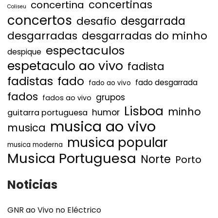
concertinas
concertina
Coliseu
concertos
desgarrada
desafio
desgarradas
desgarradas do minho
espectaculos
despique
espetaculo ao vivo
fadista
fadistas
fado
fado desgarrada
fado ao vivo
fados
grupos
fados ao vivo
Lisboa
minho
humor
guitarra portuguesa
musica ao vivo
musica
musica popular
musica moderna
Musica Portuguesa
Norte
Porto
Noticias
GNR ao Vivo no Eléctrico