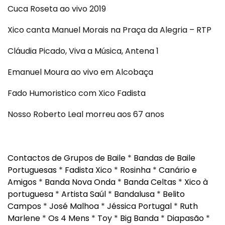
Cuca Roseta ao vivo 2019
Xico canta Manuel Morais na Praça da Alegria – RTP
Cláudia Picado, Viva a Música, Antena 1
Emanuel Moura ao vivo em Alcobaça
Fado Humoristico com Xico Fadista
Nosso Roberto Leal morreu aos 67 anos
Contactos de Grupos de Baile
*
Bandas de Baile
Portuguesas
*
Fadista Xico
*
Rosinha
*
Canário e
Amigos
*
Banda Nova Onda
*
Banda Celtas
*
Xico à
portuguesa
*
Artista Saúl
*
Bandalusa
*
Belito
Campos
*
José Malhoa
*
Jéssica Portugal
*
Ruth
Marlene
*
Os 4 Mens
*
Toy
*
Big Banda
*
Diapasão
*