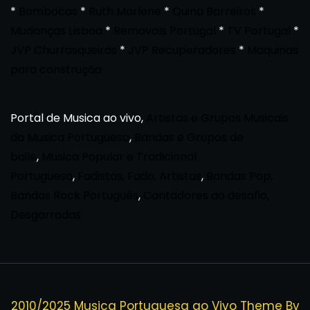
*
Bombocas
*
Ruth Marlene
*
Quina Barreiros
*
Mudanças Lisboa
*
Removals Portugal
*
TV Portugal
*
JVP Churrasqueiras
*
JVP Recuperadores
*
Maquinas
para construção
Portal de Musica ao vivo,
Artistas e Grupos Musicais
da Musica Portuguesa
,
Bandas e Grupos de
baile
,
Musica Popular e Tradicional
Portuguesa
,
Fadistas, Fado, Artistas
,
Bandas Pop,
Bandas Rock Português
,
Cantadores ao desafio,
Desgarradas
2010/2025 Musica Portuguesa ao Vivo Theme By