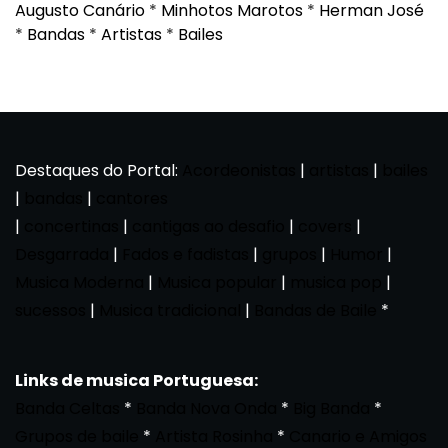
Augusto Canário
*
Minhotos Marotos
*
Herman José
*
Bandas
*
Artistas
*
Bailes
Destaques do Portal:
Acordeonistas
|
artistas
|
bailes
|
bandas
|
cantores
|
concertinas
|
cantigas ao desafio
|
covers
|
Desgarrada
|
Fados e fadistas
|
grupos
|
Humor
|
Musica Moderna
|
Musica popular
|
musica pop
|
sucessos
|
Musica tradicional
|
Bandas de Baile
*
Links de musica Portuguesa:
Banda Celtas
*
Banda Nova Onda
*
Big Banda
*
Grupos de baile
*
Artista Rosinha
*
Canario e Amigos