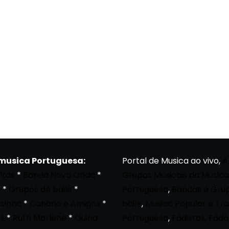
 musica Portuguesa:
Portal de Musica ao vivo,
A
ltas
*
Banda Nova Onda
*
Grupos Musicais da Musica
a
*
Grupos de baile
*
Portuguesa
,
Bandas e Gru
osinha
*
Canario e Amigos
*
baile
,
Musica Popular e Tra
s
*
Ruth Marlene
*
Quina
Portuguesa
,
Fadistas, Fado