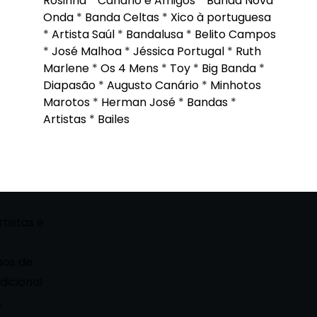
Rosinha
*
Canário e Amigos
*
Banda Nova
Onda
*
Banda Celtas
*
Xico à portuguesa
*
Artista Saúl
*
Bandalusa
*
Belito Campos
*
José Malhoa
*
Jéssica Portugal
*
Ruth
Marlene
*
Os 4 Mens
*
Toy
*
Big Banda
*
Diapasão
*
Augusto Canário
*
Minhotos
Marotos
*
Herman José
*
Bandas
*
Artistas
*
Bailes
rtistas e
pos de
dicional
,