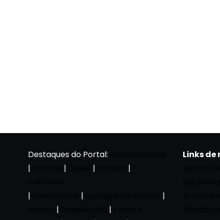
Destaques do Portal:
Acordeonistas
Links de
|
artistas
|
bailes
|
bandas
|
Banda Ce
cantores
Big Band
|
concertinas
|
cantigas ao desafio
|
Artista R
covers
|
Desgarrada
|
Fados e
Bomboca