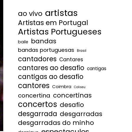
artistas
ao vivo
Artistas em Portugal
Artistas Portugueses
bandas
baile
bandas portuguesas
Brasil
cantadores
Cantares
cantares ao desafio
cantigas
cantigas ao desafio
cantores
Coimbra
Coliseu
concertinas
concertina
concertos
desafio
desgarrada
desgarradas
desgarradas do minho
espectaculos