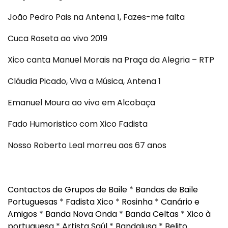
João Pedro Pais na Antena 1, Fazes-me falta
Cuca Roseta ao vivo 2019
Xico canta Manuel Morais na Praça da Alegria – RTP
Cláudia Picado, Viva a Música, Antena 1
Emanuel Moura ao vivo em Alcobaça
Fado Humoristico com Xico Fadista
Nosso Roberto Leal morreu aos 67 anos
Contactos de Grupos de Baile
*
Bandas de Baile
Portuguesas
*
Fadista Xico
*
Rosinha
*
Canário e
Amigos
*
Banda Nova Onda
*
Banda Celtas
*
Xico à
portuguesa
*
Artista Saúl
*
Bandalusa
*
Belito