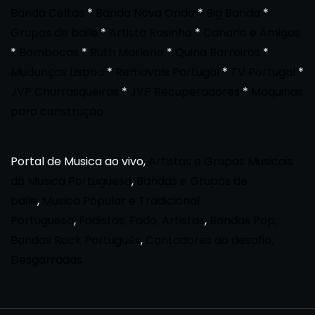
Banda Celtas
*
Banda Nova Onda
*
Big Banda
*
Grupos de baile
*
Artista Rosinha
*
Canario e Amigos
*
Bombocas
*
Ruth Marlene
*
Quina Barreiros
*
Mudanças Lisboa
*
Removals Portugal
*
TV Portugal
*
JVP Churrasqueiras
*
JVP Recuperadores
*
Maquinas
para construção
Portal de Musica ao vivo,
Artistas e Grupos Musicais
da Musica Portuguesa
,
Bandas e Grupos de
baile
,
Musica Popular e Tradicional
Portuguesa
,
Fadistas, Fado, Artistas
,
Bandas Pop,
Bandas Rock Português
,
Cantadores ao desafio,
Desgarradas