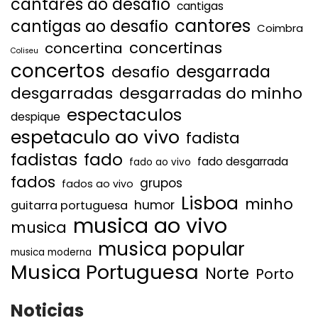
cantares ao desafio
cantigas
cantores
cantigas ao desafio
Coimbra
concertinas
concertina
Coliseu
concertos
desgarrada
desafio
desgarradas
desgarradas do minho
espectaculos
despique
espetaculo ao vivo
fadista
fadistas
fado
fado desgarrada
fado ao vivo
fados
grupos
fados ao vivo
Lisboa
minho
humor
guitarra portuguesa
musica ao vivo
musica
musica popular
musica moderna
Musica Portuguesa
Norte
Porto
Noticias