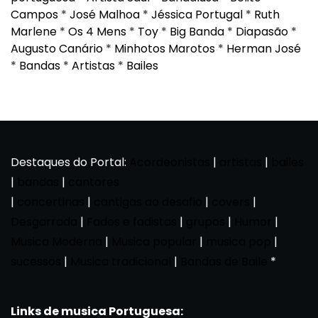
Campos
*
José Malhoa
*
Jéssica Portugal
*
Ruth
Marlene
*
Os 4 Mens
*
Toy
*
Big Banda
*
Diapasão
*
Augusto Canário
*
Minhotos Marotos
*
Herman José
*
Bandas
*
Artistas
*
Bailes
Destaques do Portal:
Acordeonistas
|
artistas
|
bailes
|
bandas
|
cantores
|
concertinas
|
cantigas ao desafio
|
covers
|
Desgarrada
|
Fados e fadistas
|
grupos
|
Humor
|
Musica Moderna
|
Musica popular
|
musica pop
|
sucessos
|
Musica tradicional
|
Bandas de Baile
*
Links de musica Portuguesa: