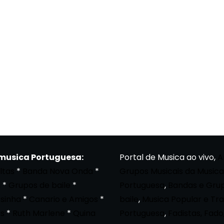
 musica Portuguesa:
Portal de Musica ao vivo,
A
ltas
*
Banda Nova Onda
*
Grupos Musicais da Musica
a
*
Grupos de baile
*
Portuguesa
,
Bandas e Gru
osinha
*
Canario e Amigos
*
baile
,
Musica Popular e Tra
s
*
Ruth Marlene
*
Quina
Portuguesa
,
Fadistas, Fado