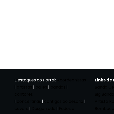
Destaques do Portal:
Acordeonistas
Links de
|
artistas
|
bailes
|
bandas
|
Banda Ce
cantores
Big Band
|
concertinas
|
cantigas ao desafio
|
Artista R
covers
|
Desgarrada
|
Fados e
Bomboca