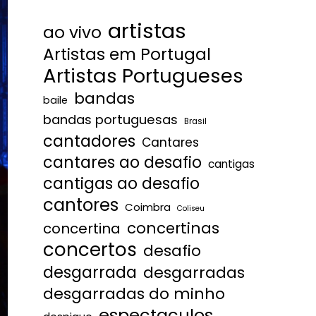
artistas
ao vivo
Artistas em Portugal
Artistas Portugueses
bandas
baile
bandas portuguesas
Brasil
cantadores
Cantares
cantares ao desafio
cantigas
cantigas ao desafio
cantores
Coimbra
Coliseu
concertinas
concertina
concertos
desafio
desgarrada
desgarradas
desgarradas do minho
espectaculos