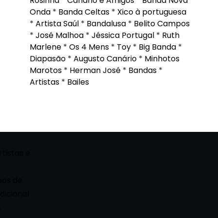
Rosinha
*
Canário e Amigos
*
Banda Nova
Onda
*
Banda Celtas
*
Xico à portuguesa
*
Artista Saúl
*
Bandalusa
*
Belito Campos
*
José Malhoa
*
Jéssica Portugal
*
Ruth
Marlene
*
Os 4 Mens
*
Toy
*
Big Banda
*
Diapasão
*
Augusto Canário
*
Minhotos
Marotos
*
Herman José
*
Bandas
*
Artistas
*
Bailes
rtistas e
pos de
dicional
,