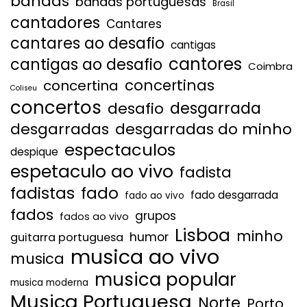
bandas
bandas portuguesas
Brasil
cantadores
Cantares
cantares ao desafio
cantigas
cantores
cantigas ao desafio
Coimbra
concertinas
concertina
Coliseu
concertos
desgarrada
desafio
desgarradas
desgarradas do minho
espectaculos
despique
espetaculo ao vivo
fadista
fadistas
fado
fado desgarrada
fado ao vivo
fados
grupos
fados ao vivo
Lisboa
minho
humor
guitarra portuguesa
musica ao vivo
musica
musica popular
musica moderna
Musica Portuguesa
Norte
Porto