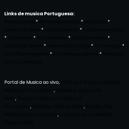
Links de musica Portuguesa:
Banda Celtas
*
Banda Nova Onda
*
Big Banda
*
Grupos de baile
*
Artista Rosinha
*
Canario e Amigos
*
Bombocas
*
Ruth Marlene
*
Quina Barreiros
*
Mudanças Lisboa
*
Removals Portugal
*
TV Portugal
*
JVP Churrasqueiras
*
JVP Recuperadores
*
Maquinas
para construção
Portal de Musica ao vivo,
Artistas e Grupos Musicais
da Musica Portuguesa
,
Bandas e Grupos de
baile
,
Musica Popular e Tradicional
Portuguesa
,
Fadistas, Fado, Artistas
,
Bandas Pop,
Bandas Rock Português
,
Cantadores ao desafio,
Desgarradas