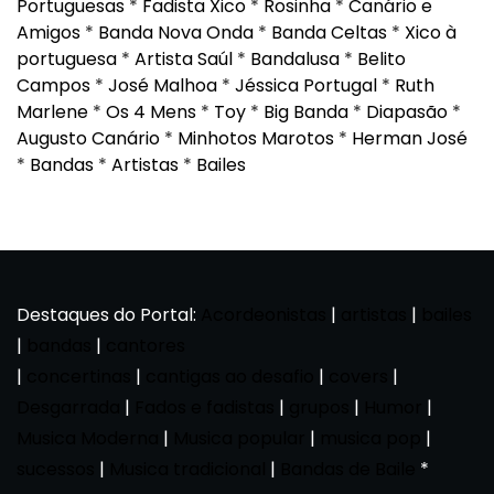
Portuguesas
*
Fadista Xico
*
Rosinha
*
Canário e
Amigos
*
Banda Nova Onda
*
Banda Celtas
*
Xico à
portuguesa
*
Artista Saúl
*
Bandalusa
*
Belito
Campos
*
José Malhoa
*
Jéssica Portugal
*
Ruth
Marlene
*
Os 4 Mens
*
Toy
*
Big Banda
*
Diapasão
*
Augusto Canário
*
Minhotos Marotos
*
Herman José
*
Bandas
*
Artistas
*
Bailes
Destaques do Portal:
Acordeonistas
|
artistas
|
bailes
|
bandas
|
cantores
|
concertinas
|
cantigas ao desafio
|
covers
|
Desgarrada
|
Fados e fadistas
|
grupos
|
Humor
|
Musica Moderna
|
Musica popular
|
musica pop
|
sucessos
|
Musica tradicional
|
Bandas de Baile
*