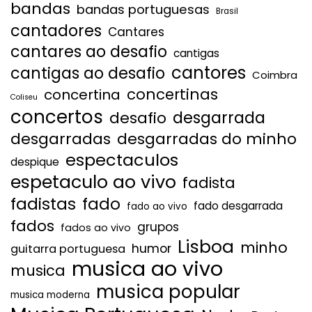
bandas
bandas portuguesas
Brasil
cantadores
Cantares
cantares ao desafio
cantigas
cantores
cantigas ao desafio
Coimbra
concertinas
concertina
Coliseu
concertos
desgarrada
desafio
desgarradas
desgarradas do minho
espectaculos
despique
espetaculo ao vivo
fadista
fadistas
fado
fado desgarrada
fado ao vivo
fados
grupos
fados ao vivo
Lisboa
minho
humor
guitarra portuguesa
musica ao vivo
musica
musica popular
musica moderna