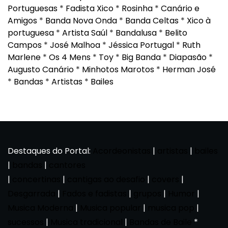
Portuguesas
*
Fadista Xico
*
Rosinha
*
Canário e
Amigos
*
Banda Nova Onda
*
Banda Celtas
*
Xico à
portuguesa
*
Artista Saúl
*
Bandalusa
*
Belito
Campos
*
José Malhoa
*
Jéssica Portugal
*
Ruth
Marlene
*
Os 4 Mens
*
Toy
*
Big Banda
*
Diapasão
*
Augusto Canário
*
Minhotos Marotos
*
Herman José
*
Bandas
*
Artistas
*
Bailes
Destaques do Portal:
Acordeonistas
|
artistas
|
bailes
|
bandas
|
cantores
|
concertinas
|
cantigas ao desafio
|
covers
|
Desgarrada
|
Fados e fadistas
|
grupos
|
Humor
|
Musica Moderna
|
Musica popular
|
musica pop
|
sucessos
|
Musica tradicional
|
Bandas de Baile
*