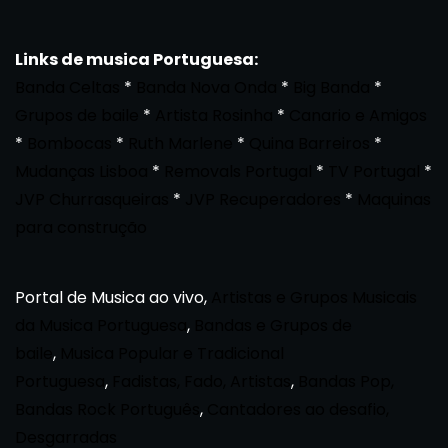
Links de musica Portuguesa:
Banda Celtas
*
Banda Nova Onda
*
Big Banda
*
Grupos de baile
*
Artista Rosinha
*
Canario e Amigos
*
Bombocas
*
Ruth Marlene
*
Quina Barreiros
*
Mudanças Lisboa
*
Removals Portugal
*
TV Portugal
*
JVP Churrasqueiras
*
JVP Recuperadores
*
Maquinas
para construção
Portal de Musica ao vivo,
Artistas e Grupos Musicais
da Musica Portuguesa
,
Bandas e Grupos de
baile
,
Musica Popular e Tradicional
Portuguesa
,
Fadistas, Fado, Artistas
,
Bandas Pop,
Bandas Rock Português
,
Cantadores ao desafio,
Desgarradas