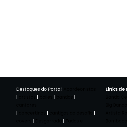
Destaques do Portal:
Acordeonistas
Links de
|
artistas
|
bailes
|
bandas
|
Banda Ce
cantores
Big Band
|
concertinas
|
cantigas ao desafio
|
Artista R
covers
|
Desgarrada
|
Fados e
Bomboca