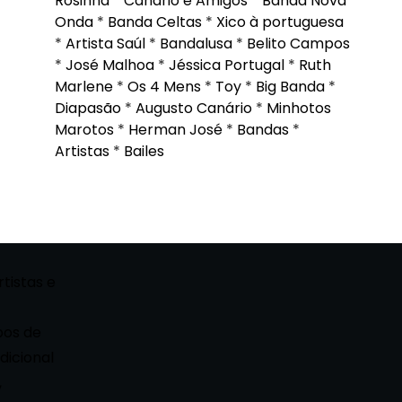
Rosinha
*
Canário e Amigos
*
Banda Nova
Onda
*
Banda Celtas
*
Xico à portuguesa
*
Artista Saúl
*
Bandalusa
*
Belito Campos
*
José Malhoa
*
Jéssica Portugal
*
Ruth
Marlene
*
Os 4 Mens
*
Toy
*
Big Banda
*
Diapasão
*
Augusto Canário
*
Minhotos
Marotos
*
Herman José
*
Bandas
*
Artistas
*
Bailes
rtistas e
pos de
dicional
,