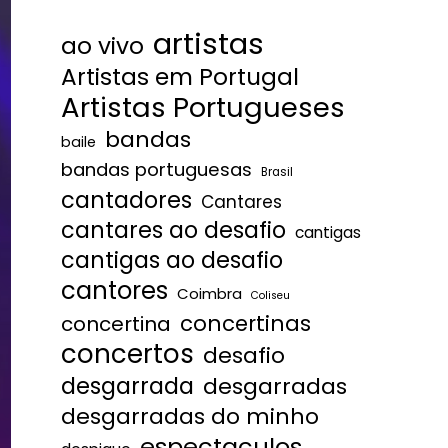
artistas
ao vivo
Artistas em Portugal
Artistas Portugueses
bandas
baile
bandas portuguesas
Brasil
cantadores
Cantares
cantares ao desafio
cantigas
cantigas ao desafio
cantores
Coimbra
Coliseu
concertinas
concertina
concertos
desafio
desgarrada
desgarradas
desgarradas do minho
espectaculos