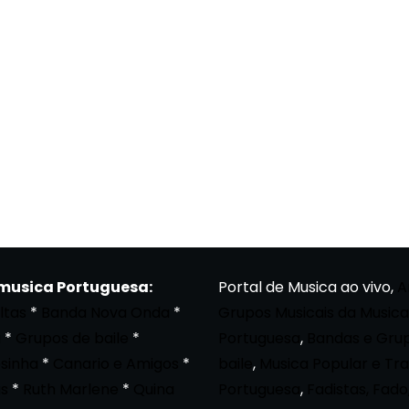
 musica Portuguesa:
Portal de Musica ao vivo,
A
ltas
*
Banda Nova Onda
*
Grupos Musicais da Musica
a
*
Grupos de baile
*
Portuguesa
,
Bandas e Gru
osinha
*
Canario e Amigos
*
baile
,
Musica Popular e Tra
s
*
Ruth Marlene
*
Quina
Portuguesa
,
Fadistas, Fado