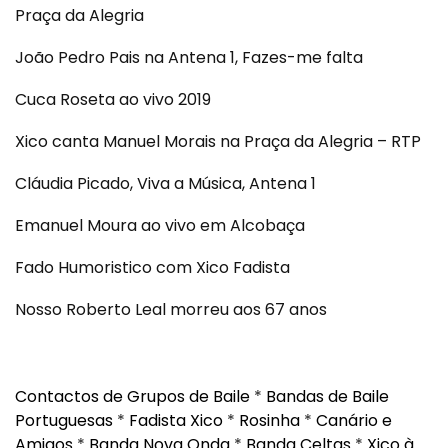
Praça da Alegria
João Pedro Pais na Antena 1, Fazes-me falta
Cuca Roseta ao vivo 2019
Xico canta Manuel Morais na Praça da Alegria – RTP
Cláudia Picado, Viva a Música, Antena 1
Emanuel Moura ao vivo em Alcobaça
Fado Humoristico com Xico Fadista
Nosso Roberto Leal morreu aos 67 anos
Contactos de Grupos de Baile
*
Bandas de Baile
Portuguesas
*
Fadista Xico
*
Rosinha
*
Canário e
Amigos
*
Banda Nova Onda
*
Banda Celtas
*
Xico à