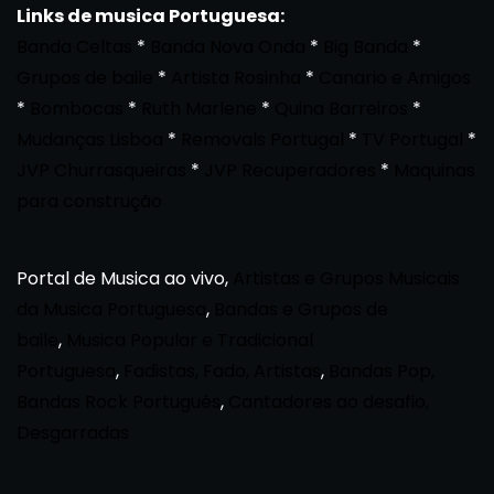
Links de musica Portuguesa:
Banda Celtas
*
Banda Nova Onda
*
Big Banda
*
Grupos de baile
*
Artista Rosinha
*
Canario e Amigos
*
Bombocas
*
Ruth Marlene
*
Quina Barreiros
*
Mudanças Lisboa
*
Removals Portugal
*
TV Portugal
*
JVP Churrasqueiras
*
JVP Recuperadores
*
Maquinas
para construção
Portal de Musica ao vivo,
Artistas e Grupos Musicais
da Musica Portuguesa
,
Bandas e Grupos de
baile
,
Musica Popular e Tradicional
Portuguesa
,
Fadistas, Fado, Artistas
,
Bandas Pop,
Bandas Rock Português
,
Cantadores ao desafio,
Desgarradas