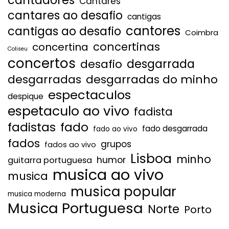
Cantares
cantares ao desafio
cantigas
cantores
cantigas ao desafio
Coimbra
concertinas
concertina
Coliseu
concertos
desgarrada
desafio
desgarradas
desgarradas do minho
espectaculos
despique
espetaculo ao vivo
fadista
fadistas
fado
fado desgarrada
fado ao vivo
fados
grupos
fados ao vivo
Lisboa
minho
humor
guitarra portuguesa
musica ao vivo
musica
musica popular
musica moderna
Musica Portuguesa
Norte
Porto