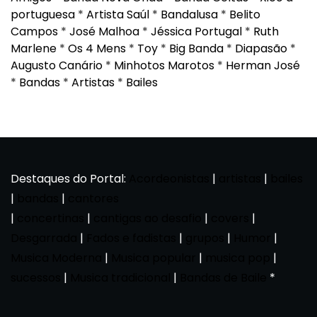
portuguesa
*
Artista Saúl
*
Bandalusa
*
Belito
Campos
*
José Malhoa
*
Jéssica Portugal
*
Ruth
Marlene
*
Os 4 Mens
*
Toy
*
Big Banda
*
Diapasão
*
Augusto Canário
*
Minhotos Marotos
*
Herman José
*
Bandas
*
Artistas
*
Bailes
Destaques do Portal:
Acordeonistas
|
artistas
|
bailes
|
bandas
|
cantores
|
concertinas
|
cantigas ao desafio
|
covers
|
Desgarrada
|
Fados e fadistas
|
grupos
|
Humor
|
Musica Moderna
|
Musica popular
|
musica pop
|
sucessos
|
Musica tradicional
|
Bandas de Baile
*