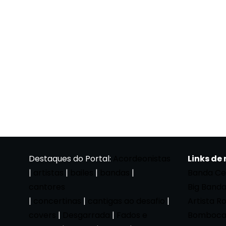
Destaques do Portal:
Acordeonistas
Links de
|
artistas
|
bailes
|
bandas
|
Banda Ce
cantores
Big Band
|
concertinas
|
cantigas ao desafio
|
Artista R
covers
|
Desgarrada
|
Fados e
Bomboca