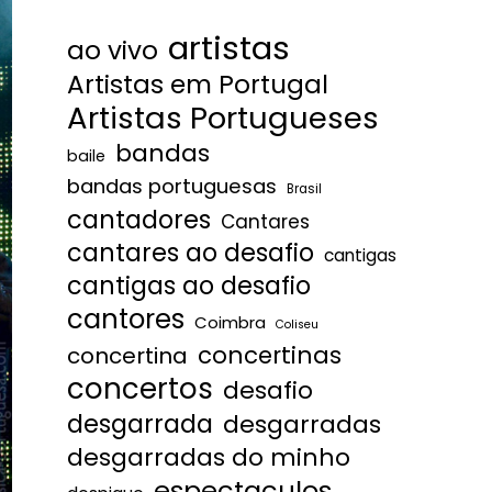
artistas
ao vivo
Artistas em Portugal
Artistas Portugueses
bandas
baile
bandas portuguesas
Brasil
cantadores
Cantares
cantares ao desafio
cantigas
cantigas ao desafio
cantores
Coimbra
Coliseu
concertinas
concertina
concertos
desafio
desgarrada
desgarradas
desgarradas do minho
espectaculos