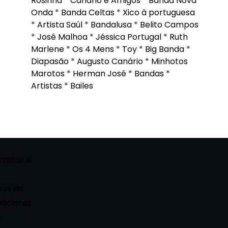
Rosinha
*
Canário e Amigos
*
Banda Nova
Onda
*
Banda Celtas
*
Xico à portuguesa
*
Artista Saúl
*
Bandalusa
*
Belito Campos
*
José Malhoa
*
Jéssica Portugal
*
Ruth
Marlene
*
Os 4 Mens
*
Toy
*
Big Banda
*
Diapasão
*
Augusto Canário
*
Minhotos
Marotos
*
Herman José
*
Bandas
*
Artistas
*
Bailes
rtistas e
pos de
dicional
,