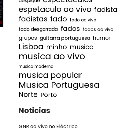
despique
espetaculo ao vivo
fadista
fadistas
fado
fado ao vivo
fados
fado desgarrada
fados ao vivo
humor
grupos
guitarra portuguesa
Lisboa
minho
musica
musica ao vivo
musica moderna
musica popular
Musica Portuguesa
Norte
Porto
Noticias
GNR ao Vivo no Eléctrico