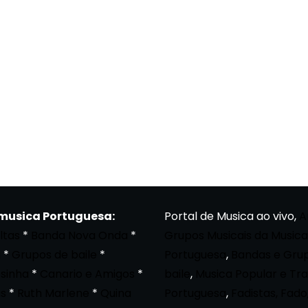
 musica Portuguesa:
Portal de Musica ao vivo,
A
ltas
*
Banda Nova Onda
*
Grupos Musicais da Musica
a
*
Grupos de baile
*
Portuguesa
,
Bandas e Gru
osinha
*
Canario e Amigos
*
baile
,
Musica Popular e Tra
s
*
Ruth Marlene
*
Quina
Portuguesa
,
Fadistas, Fado