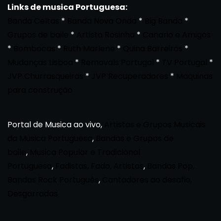
Links de musica Portuguesa:
Banda Celtas
*
Banda Nova Onda
*
Big Banda
*
Grupos de baile
*
Artista Rosinha
*
Canario e Amigos
*
Bombocas
*
Ruth Marlene
*
Quina Barreiros
*
Mudanças Lisboa
*
Removals Portugal
*
TV Portugal
*
JVP Churrasqueiras
*
JVP Recuperadores
*
Maquinas
para construção
Portal de Musica ao vivo,
Artistas e Grupos Musicais
da Musica Portuguesa
,
Bandas e Grupos de
baile
,
Musica Popular e Tradicional
Portuguesa
,
Fadistas, Fado, Artistas
,
Bandas Pop,
Bandas Rock Português
,
Cantadores ao desafio,
Desgarradas