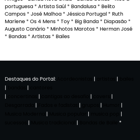
portuguesa
*
Artista Saúl
*
Bandalusa
*
Belito
Campos
*
José Malhoa
*
Jéssica Portugal
*
Ruth
Marlene
*
Os 4 Mens
*
Toy
*
Big Banda
*
Diapasão
*
Augusto Canário
*
Minhotos Marotos
*
Herman José
*
Bandas
*
Artistas
*
Bailes
Destaques do Portal:
Acordeonistas
|
artistas
|
bailes
|
bandas
|
cantores
|
concertinas
|
cantigas ao desafio
|
covers
|
Desgarrada
|
Fados e fadistas
|
grupos
|
Humor
|
Musica Moderna
|
Musica popular
|
musica pop
|
sucessos
|
Musica tradicional
|
Bandas de Baile
*