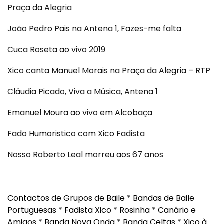
Praça da Alegria
João Pedro Pais na Antena 1, Fazes-me falta
Cuca Roseta ao vivo 2019
Xico canta Manuel Morais na Praça da Alegria – RTP
Cláudia Picado, Viva a Música, Antena 1
Emanuel Moura ao vivo em Alcobaça
Fado Humoristico com Xico Fadista
Nosso Roberto Leal morreu aos 67 anos
Contactos de Grupos de Baile
*
Bandas de Baile
Portuguesas
*
Fadista Xico
*
Rosinha
*
Canário e
Amigos
*
Banda Nova Onda
*
Banda Celtas
*
Xico à