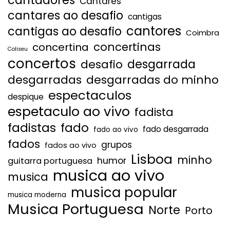
Cantares
cantares ao desafio
cantigas
cantores
cantigas ao desafio
Coimbra
concertinas
concertina
Coliseu
concertos
desgarrada
desafio
desgarradas
desgarradas do minho
espectaculos
despique
espetaculo ao vivo
fadista
fadistas
fado
fado desgarrada
fado ao vivo
fados
grupos
fados ao vivo
Lisboa
minho
humor
guitarra portuguesa
musica ao vivo
musica
musica popular
musica moderna
Musica Portuguesa
Norte
Porto